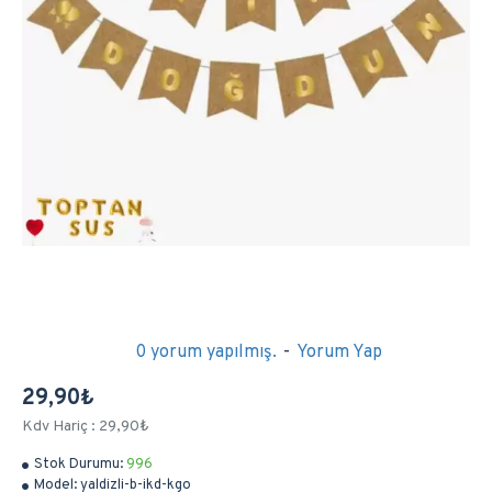
0 yorum yapılmış.
-
Yorum Yap
29,90₺
Kdv Hariç : 29,90₺
Stok Durumu:
996
Model:
yaldizli-b-ikd-kgo