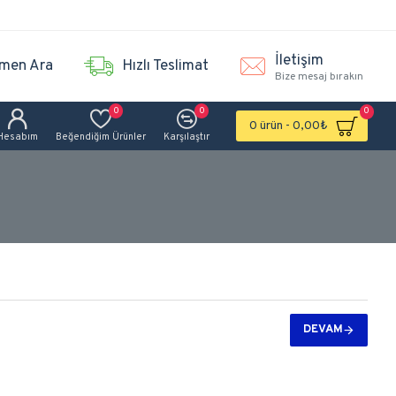
İletişim
men Ara
Hızlı Teslimat
Bize mesaj bırakın
0
0
0
0 ürün - 0,00₺
Hesabım
Beğendiğim Ürünler
Karşılaştır
DEVAM