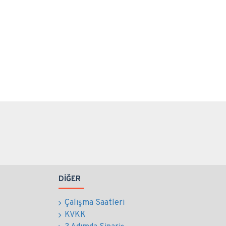
DIĞER
Çalışma Saatleri
KVKK