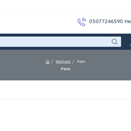
05077246590 He
Markalar
Palm
Palm