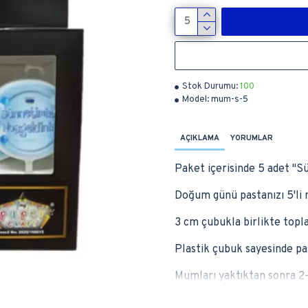
Stok Durumu:
100
Model:
mum-s-5
AÇIKLAMA
YORUMLAR
Paket içerisinde 5 adet ''
Doğum günü pastanızı 5'li 
3 cm çubukla birlikte topl
Plastik çubuk sayesinde pa
Mumları yaktıktan sonra 2-