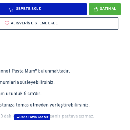
SEPETE EKLE
SATIN AL
ALIŞVERIŞ LISTEME EKLE
Sünnet Pasta Mum'' bulunmaktadır.
mumlarla süsleyebilirsiniz.
am uzunluk 6 cm'dir.
stanıza temas etmeden yerleştirebilirsiniz.
3 dakika içerisinde üflerseniz pastaya sızmaz.