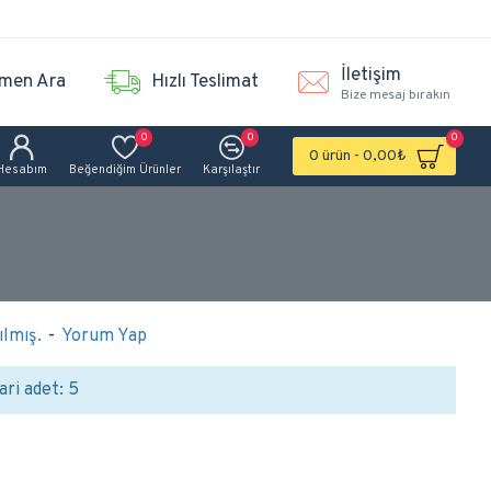
İletişim
men Ara
Hızlı Teslimat
Bize mesaj bırakın
0
0
0
0 ürün - 0,00₺
Hesabım
Beğendiğim Ürünler
Karşılaştır
lmış.
-
Yorum Yap
ari adet: 5