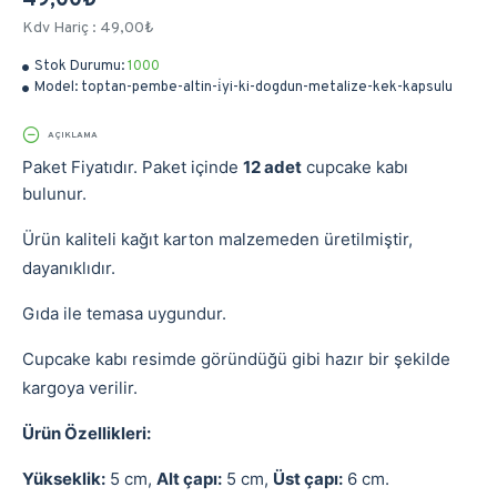
49,00₺
Kdv Hariç : 49,00₺
Stok Durumu:
1000
Model:
toptan-pembe-altin-i̇yi-ki-dogdun-metalize-kek-kapsulu
AÇIKLAMA
Paket Fiyatıdır. Paket içinde
12
adet
cupcake kabı
bulunur.
Ürün kaliteli kağıt karton malzemeden üretilmiştir,
dayanıklıdır.
Gıda ile temasa uygundur.
Cupcake kabı resimde göründüğü gibi hazır bir şekilde
kargoya verilir.
Ürün Özellikleri:
Yükseklik:
5 cm,
Alt çapı:
5 cm,
Üst çapı:
6 cm.