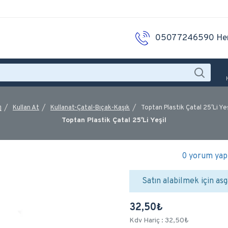
05077246590 He
Kullan At
Kullanat-Çatal-Bıçak-Kaşık
Toptan Plastik Çatal 25′Li Yeş
Toptan Plastik Çatal 25′Li Yeşil
0 yorum yapı
Satın alabilmek için asg
32,50₺
Kdv Hariç : 32,50₺