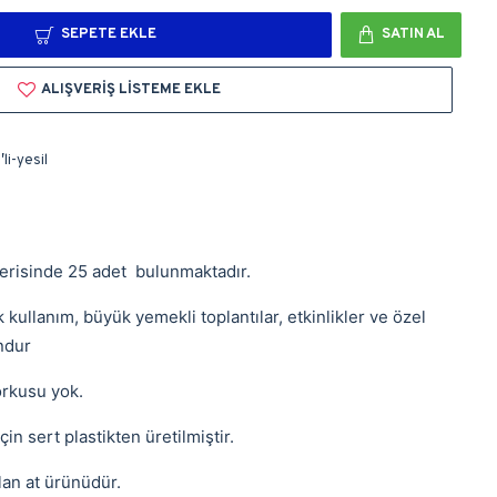
SEPETE EKLE
SATIN AL
ALIŞVERIŞ LISTEME EKLE
li-yesil
çerisinde 25 adet bulunmaktadır.
kullanım, büyük yemekli toplantılar, etkinlikler ve özel
ndur
orkusu yok.
çin sert plastikten üretilmiştir.
lan at ürünüdür.