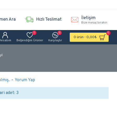
İletişim
men Ara
Hızlı Teslimat
Bize mesaj bırakın
0
0
0
0 ürün - 0,00₺
Hesabım
Beğendiğim Ürünler
Karşılaştır
il
lmış.
-
Yorum Yap
ari adet: 3