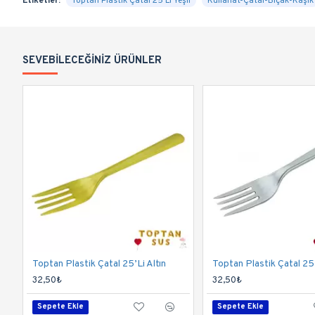
Etiketler:
Toptan Plastik Çatal 25′Li Yeşil
Kullanat-Çatal-Bıçak-Kaşık
SEVEBILECEĞINIZ ÜRÜNLER
Toptan Plastik Çatal 25’Li Altın
Toptan Plastik Çatal 2
32,50₺
32,50₺
Sepete Ekle
Sepete Ekle