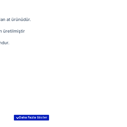
lan at ürünüdür.
 üretilmiştir
ndur.