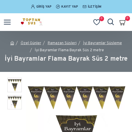
GIRIŞ YAP
KAYIT YAP
İLETIŞIM
0
0
Özel Günler
Ramazan Süsleri
İyi Bayramlar Süsleme
İyi Bayramlar Flama Bayrak Süs 2 metre
İyi Bayramlar Flama Bayrak Süs 2 metre