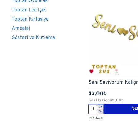
Toptan Oyuncak
Toptan Led Işık
Toptan Kırtasiye
Ambalaj
Gösteri ve Kutlama
Seni Seviyorum Kaligr
35,00₺
Kdv Hariç : 35,00₺
SE
Satın Al