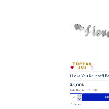
I Love You Kaligrafi 
35,00₺
Kdv Hariç : 35,00₺
SE
Satın Al