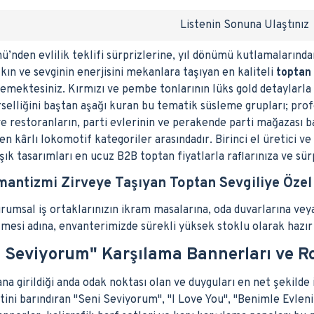
Listenin Sonuna Ulaştınız
nü’nden evlilik teklifi sürprizlerine, yıl dönümü kutlamaların
ın ve sevginin enerjisini mekanlara taşıyan en kaliteli
toptan 
mektesiniz. Kırmızı ve pembe tonlarının lüks gold detaylarla b
selliğini baştan aşağı kuran bu tematik süsleme grupları; prof
ve restoranların, parti evlerinin ve perakende parti mağazası b
 en kârlı lokomotif kategoriler arasındadır. Birinci el üretici v
k tasarımları en ucuz B2B toptan fiyatlarla raflarınıza ve sür
mantizmi Zirveye Taşıyan Toptan Sevgiliye Özel
kurumsal iş ortaklarınızın ikram masalarına, oda duvarlarına v
lmesi adına, envanterimizde sürekli yüksek stoklu olarak hazı
i Seviyorum" Karşılama Bannerları ve R
a girildiği anda odak noktası olan ve duyguları en net şekilde i
etini barındıran "Seni Seviyorum", "I Love You", "Benimle Evleni