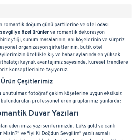
dan romantik doğum günü partilerine ve otel odası
sevgiliye özel ürünler
ve romantik dekorasyon
irleştiği, sunum masalarının, anı köşelerinin ve sürpriz
esyonel organizasyon şirketlerinin, butik otel
ayilerimizin özellikle kış ve bahar aylarında en yüksek
e ithalatçı kaynak avantajımız sayesinde, küresel trendlere
priz konseptlerinize taşıyoruz.
 Ürün Çeşitlerimiz
eya unutulmaz fotoğraf çekim köşelerine uygun eksiksiz
r bulundurulan profesyonel ürün gruplarımız şunlardır:
omantik Duvar Yazıları
lan eden imza yazı serilerimizdir. Lüks gold ve canlı
r Misin?" ve "İyi Ki Doğdun Sevgilim" yazılı asmalı