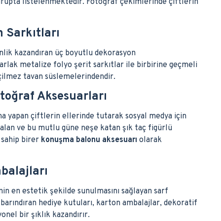
grupta listelenmektedir. Fotoğraf çekimlerinde çiftlerin
n Sarkıtları
inlik kazandıran üç boyutlu dekorasyon
rlak metalize folyo şerit sarkıtlar ile birbirine geçmeli
çilmez tavan süslemelerindendir.
toğraf Aksesuarları
a yapan çiftlerin ellerinde tutarak sosyal medya için
 alan ve bu mutlu güne neşe katan şık taç figürlü
 sahip birer
konuşma balonu aksesuarı
olarak
balajları
inin en estetik şekilde sunulmasını sağlayan sarf
barındıran hediye kutuları, karton ambalajlar, dekoratif
el bir şıklık kazandırır.