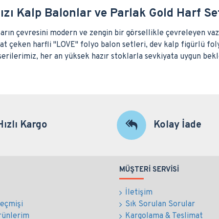
ızı Kalp Balonlar ve Parlak Gold Harf Set
arın çevresini modern ve zengin bir görsellikle çevreleyen vaz
t çeken harfli "LOVE" folyo balon setleri, dev kalp figürlü foly
serilerimiz, her an yüksek hazır stoklarla sevkiyata uygun bek
Hızlı Kargo
Kolay İade
MÜŞTERI SERVISI
İletişim
Geçmişi
Sık Sorulan Sorular
rünlerim
Kargolama & Teslimat