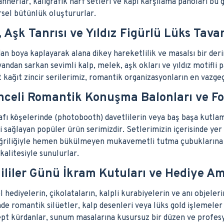
nerlar, kaligrafik harf setleri ve kapı karşılama panoları bu 
rsel bütünlük oluştururlar.
 Aşk Tanrısı ve Yıldız Figürlü Lüks Tava
an boya kaplayarak alana dikey hareketlilik ve masalsı bir der
ndan sarkan sevimli kalp, melek, aşk okları ve yıldız motifli pa
kağıt zincir serilerimiz, romantik organizasyonların en vazge
nceli Romantik Konuşma Balonları ve Fo
afı köşelerinde (photobooth) davetlilerin veya baş başa kutlam
 sağlayan popüler ürün serimizdir. Setlerimizin içerisinde yer
 eğriliğiyle hemen bükülmeyen mukavemetli tutma çubuklarına
kalitesiyle sunulurlar.
ililer Günü İkram Kutuları ve Hediye Am
l hediyelerin, çikolataların, kalpli kurabiyelerin ve anı objeler
e romantik silüetler, kalp desenleri veya lüks gold işlemeler 
pt kürdanlar, sunum masalarına kusursuz bir düzen ve profesyon