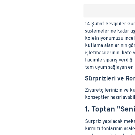
14 Şubat Sevgililer Gü
süslemelerine kadar aşk
koleksiyonumuzu incele
kutlama alanlarının gör
işletmecilerinin, kafe 
hacimle sipariş verdiği
tam uyum sağlayan en şı
Sürprizleri ve Ro
Ziyaretçilerinizin ve 
konseptler hazırlayabi
1. Toptan "Sen
Sürpriz yapılacak mekan
kırmızı tonlarının asal