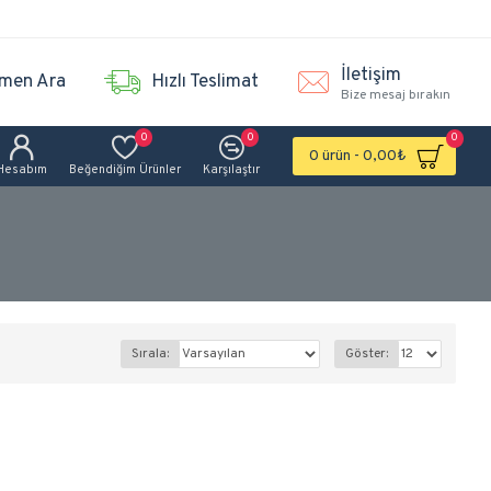
İletişim
men Ara
Hızlı Teslimat
Bize mesaj bırakın
0
0
0
0 ürün - 0,00₺
Hesabım
Beğendiğim Ürünler
Karşılaştır
Sırala:
Göster: