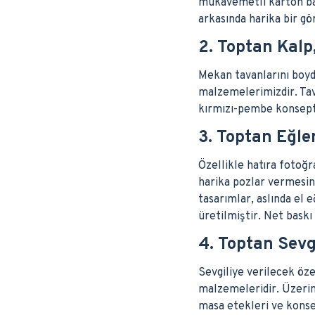
mukavemetli karton ban
arkasında harika bir gö
2. Toptan Kalp,
Mekan tavanlarını boyd
malzemelerimizdir. Tava
kırmızı-pembe konsept 
3. Toptan Eğle
Özellikle hatıra fotoğr
harika pozlar vermesini
tasarımlar, aslında el
üretilmiştir. Net baskı 
4. Toptan Sevg
Sevgiliye verilecek öze
malzemeleridir. Üzerind
masa etekleri ve konse