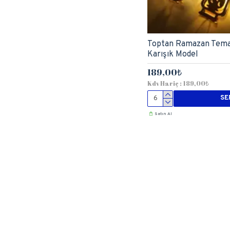
Toptan Ramazan Temalı
Karışık Model
189,00₺
Kdv Hariç : 189,00₺
SE
Satın Al