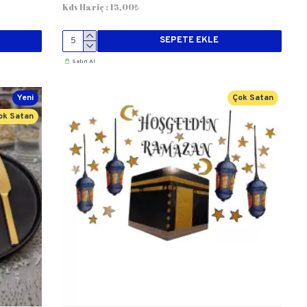
Kdv Hariç : 15,00₺
SEPETE EKLE
Satın Al
Yeni
Çok Satan
ok Satan