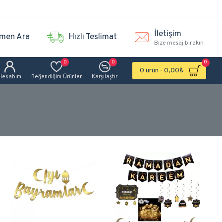
İletişim
men Ara
Hızlı Teslimat
Bize mesaj bırakın
0
0
0
0 ürün - 0,00₺
Hesabım
Beğendiğim Ürünler
Karşılaştır