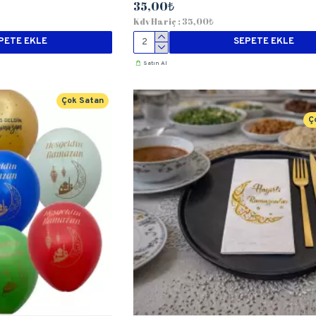
35,00₺
Kdv Hariç : 35,00₺
PETE EKLE
SEPETE EKLE
Satın Al
Çok Satan
Ç