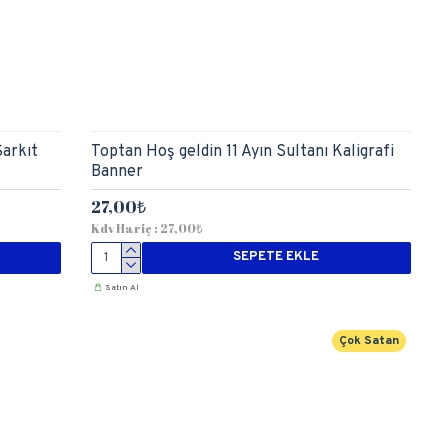
arkıt
Toptan Hoş geldin 11 Ayın Sultanı Kaligrafi
Banner
27,00₺
Kdv Hariç : 27,00₺
SEPETE EKLE
Satın Al
Çok Satan