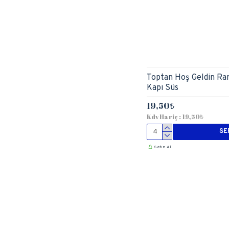
Toptan Hoş Geldin Ra
Kapı Süs
19,50₺
Kdv Hariç : 19,50₺
SE
Satın Al