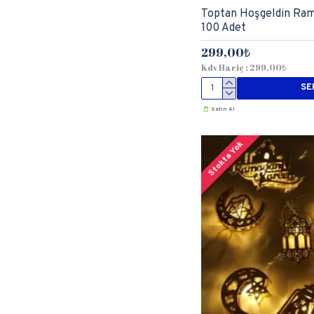
Toptan Hoşgeldin Ram
100 Adet
299,00₺
Kdv Hariç : 299,00₺
SE
Satın Al
Stokta Yok