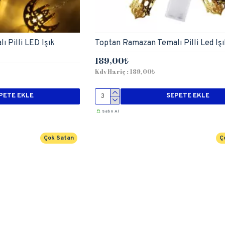
 Pilli LED Işık
Toptan Ramazan Temalı Pilli Led Işı
189,00₺
Kdv Hariç : 189,00₺
PETE EKLE
SEPETE EKLE
Satın Al
Çok Satan
Ç