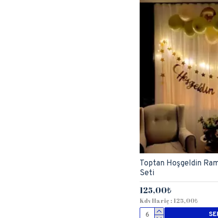
Toptan Hoşgeldin Ra
Seti
125,00₺
Kdv Hariç : 125,00₺
SE