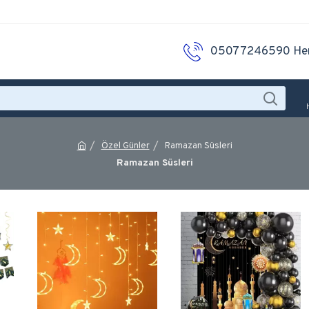
05077246590 He
Özel Günler
Ramazan Süsleri
Ramazan Süsleri