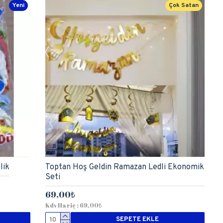
Yeni
Çok Satan
lik
Toptan Hoş Geldin Ramazan Ledli Ekonomik
Seti
69,00₺
Kdv Hariç : 69,00₺
SEPETE EKLE