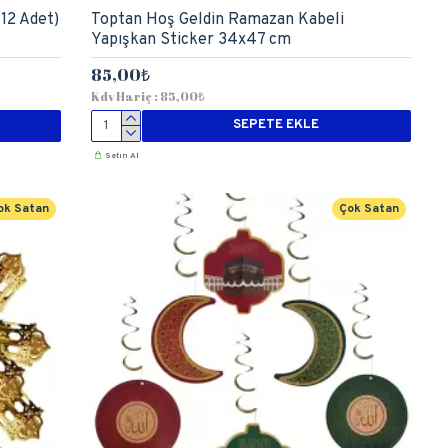
(12 Adet)
Toptan Hoş Geldin Ramazan Kabeli
Yapışkan Sticker 34x47 cm
85,00₺
Kdv Hariç : 85,00₺
SEPETE EKLE
Satın Al
ok Satan
Çok Satan