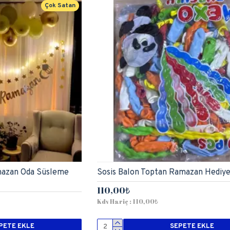
Çok Satan
mazan Oda Süsleme
Sosis Balon Toptan Ramazan Hediye
110,00₺
Kdv Hariç : 110,00₺
PETE EKLE
SEPETE EKLE