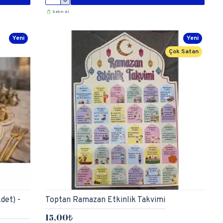
Satın Al
Yeni
Yeni
Çok Satan
det) -
Toptan Ramazan Etkinlik Takvimi
15,00₺