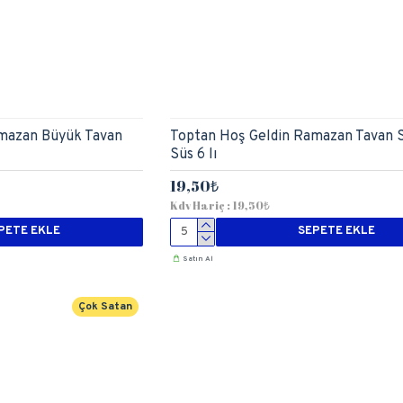
mazan Büyük Tavan
Toptan Hoş Geldin Ramazan Tavan S
Süs 6 lı
19,50₺
Kdv Hariç : 19,50₺
PETE EKLE
SEPETE EKLE
Satın Al
Çok Satan