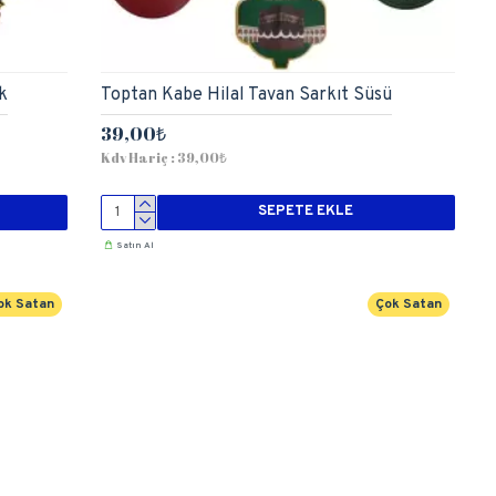
k
Toptan Kabe Hilal Tavan Sarkıt Süsü
39,00₺
Kdv Hariç : 39,00₺
SEPETE EKLE
Satın Al
ok Satan
Çok Satan