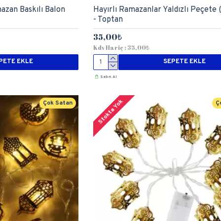
azan Baskılı Balon
Hayırlı Ramazanlar Yaldızlı Peçete 
- Toptan
35,00₺
Kdv Hariç : 35,00₺
PETE EKLE
SEPETE EKLE
Satın Al
Stokta Yok
Çok Satan
Ç