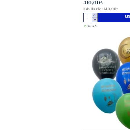
410,00₺
Kdv Hariç : 410,00₺
SE
Satın Al