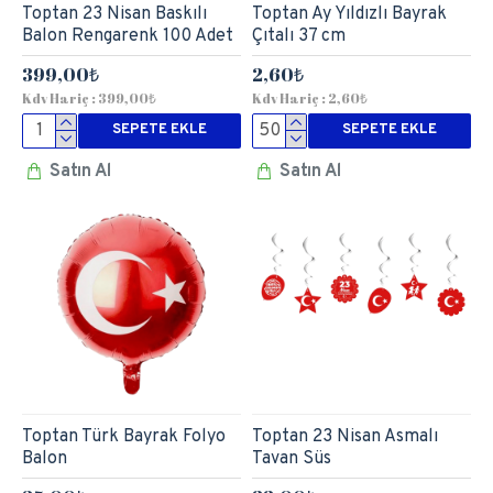
Toptan 23 Nisan Baskılı
Toptan Ay Yıldızlı Bayrak
Balon Rengarenk 100 Adet
Çıtalı 37 cm
399,00₺
2,60₺
Kdv Hariç : 399,00₺
Kdv Hariç : 2,60₺
SEPETE EKLE
SEPETE EKLE
Satın Al
Satın Al
Toptan Türk Bayrak Folyo
Toptan 23 Nisan Asmalı
Balon
Tavan Süs