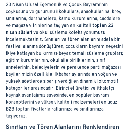
23 Nisan Ulusal Egemenlik ve Çocuk Bayramı’nın
coşkusunu ve gururunu ilkokullara, anaokullarına, kreş
sınıflarına, dershanelere, kamu kurumlarına, caddelere
ve mağaza vitrinlerine taşıyan en kaliteli
toptan 23
nisan süsleri
ve okul süsleme koleksiyonumuzu
incelemektesiniz. Sınıfları ve tören alanlarını adeta bir
festival alanına dönüştüren, çocukların bayram neşesini
ikiye katlayan bu kırmızı-beyaz temalı süsleme grupları;
eğitim kurumlarının, okul aile birliklerinin, sınıf
annelerinin, belediyelerin ve perakende parti mağazası
bayilerimizin özellikle ilkbahar aylarında en yoğun ve
yüksek adetlerde sipariş verdiği en dinamik lokomotif
kategoriler arasındadır. Birinci el üretici ve ithalatçı
kaynak avantajımız sayesinde, en popüler bayram
konseptlerini ve yüksek kaliteli malzemeleri en ucuz
B2B toptan fiyatlarla raflarınıza ve sınıflarınıza
taşıyoruz.
Sınıfları ve Tören Alanlarını Renklendiren