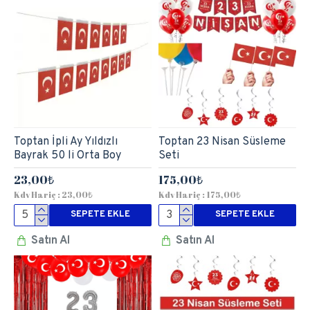
Toptan İpli Ay Yıldızlı
Toptan 23 Nisan Süsleme
Bayrak 50 li Orta Boy
Seti
23,00₺
175,00₺
Kdv Hariç : 23,00₺
Kdv Hariç : 175,00₺
SEPETE EKLE
SEPETE EKLE
Satın Al
Satın Al