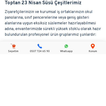
Toptan 23 Nisan Süsü Çeşitlerimiz
Ziyaretçilerinizin ve kurumsal iş ortaklarınızın okul
panolarına, sınıf pencerelerine veya geniş gösteri
alanlarına uygun eksiksiz süslemeler hazırlayabilmesi
adına, envanterimizde sürekli yüksek stoklu olarak hazır
bulundurulan profesyonel ürün gruplarımız şunlardır:
1. Toptan 23 Nisan Sınıf ve Pencere
Süsleme Setleri
Sepetim
0507 724 65 90
Whatsapp
Konum
Öğretmenlerin ve öğrencilerin sınıfları el birliğiyle
donatması için tasarlanmış pratik ve estetik ürünlerdir.
Kırmızı ve beyaz pelür kağıtlardan üretilen pileli fon
perdeleri, pencereleri süsleyen "23 Nisan Kutlu Olsun"
yazılı asmalı bannerlar, el sallama bayrakları ve Atatürk
görselli pencerelere yapışan statik folyo süsler bu
grupta yer almaktadır. Sınıflara saniyeler içinde resmi ve
coşkulu bir hava katarlar.