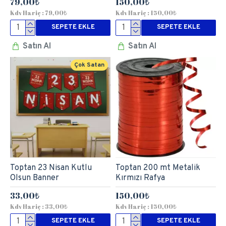
79,00₺
150,00₺
Kdv Hariç : 79,00₺
Kdv Hariç : 150,00₺
SEPETE EKLE
SEPETE EKLE
Satın Al
Satın Al
Çok Satan
Toptan 23 Nisan Kutlu
Toptan 200 mt Metalik
Olsun Banner
Kırmızı Rafya
33,00₺
150,00₺
Kdv Hariç : 33,00₺
Kdv Hariç : 150,00₺
SEPETE EKLE
SEPETE EKLE