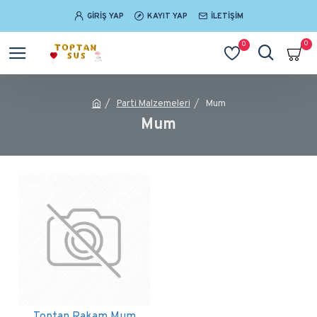
GIRIŞ YAP
KAYIT YAP
İLETIŞIM
0
0
Parti Malzemeleri
Mum
Mum
Toptan Rakam Mum