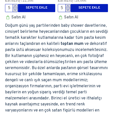
Kdv Hariç : 22,50₺
Kdv Hariç : 29,00₺
SEPETE EKLE
SEPETE EKLE
Satın Al
Satın Al
Doğum günü yaş partilerinden baby shower davetlerine,
cinsiyet belirleme heyecanlarından çocukların en sevdiği
tematik karakter kutlamalarına kadar tüm pasta kesim
anlarını taçlandıran en kaliteli
toptan mum
ve dekoratif
pasta üstü aksesuar koleksiyonumuzu incelemektesiniz.
Bir kutlamanın şüphesiz en heyecanlı, en çok fotoğraf
çekilen ve videolarla ölümsüzleştirilen anı pasta üfleme
seremonisidir. Bu özel anlarda pastanın görsel tasarımını
kusursuz bir şekilde tamamlayan, erime sirkülasyonu
dengeli ve canlı ışık saçan mum modellerimiz;
organizasyon firmalarının, parti evi işletmelerinin ve
bayilerin en yoğun sipariş verdiği temel parti
malzemeleri arasındadır. Birinci el üretici ve ithalatçı
kaynak avantajımız sayesinde, en trend renk
varyasyonlarını ve en çok satan figürlü modelleri en