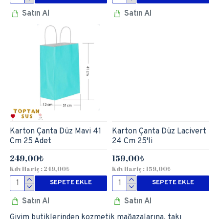
Satın Al
Satın Al
Karton Çanta Düz Mavi 41
Karton Çanta Düz Lacivert
Cm 25 Adet
24 Cm 25'li
249,00₺
159,00₺
Kdv Hariç : 249,00₺
Kdv Hariç : 159,00₺
SEPETE EKLE
SEPETE EKLE
Satın Al
Satın Al
Giyim butiklerinden kozmetik mağazalarına, takı