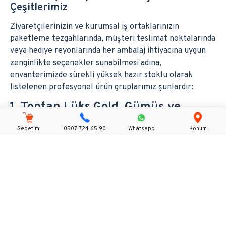
Çeşitlerimiz
Ziyaretçilerinizin ve kurumsal iş ortaklarınızın
paketleme tezgahlarında, müşteri teslimat noktalarında
veya hediye reyonlarında her ambalaj ihtiyacına uygun
zenginlikte seçenekler sunabilmesi adına,
envanterimizde sürekli yüksek hazır stoklu olarak
listelenen profesyonel ürün gruplarımız şunlardır:
1. Toptan Lüks Gold, Gümüş ve
Metalize Gösterişli Çanta Serileri
Sepetim
0507 724 65 90
Whatsapp
Konum
Özellikle bekarlığa veda, nişan, söz, yılbaşı gibi özel gün
konseptlerinde veya lüks segment ürün satan
butiklerde tercih edilen parlak ve göz alıcı
tasarımlarımızdır. Seri üretim hatlarımızda kusursuzca
işlenen Toptan Düz Gold Karton Çanta modellerimiz,
minik takı ve kozmetik ürünlerine özel 11 cm
boyutundan başlayarak 24 cm, 31 cm ve büyük boy
abiyelere uygun 41 cm ölçülerine kadar eksiksiz