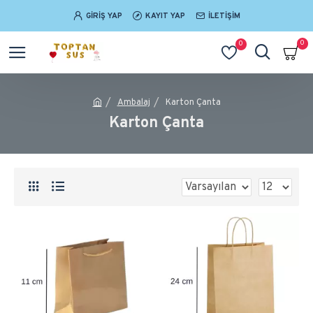
GIRIŞ YAP
KAYIT YAP
İLETIŞIM
0
0
Ambalaj
Karton Çanta
Karton Çanta