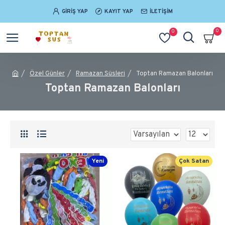
GIRIŞ YAP
KAYIT YAP
İLETIŞIM
0
0
Özel Günler
Ramazan Süsleri
Toptan Ramazan Balonları
Toptan Ramazan Balonları
Yeni
Çok Satan