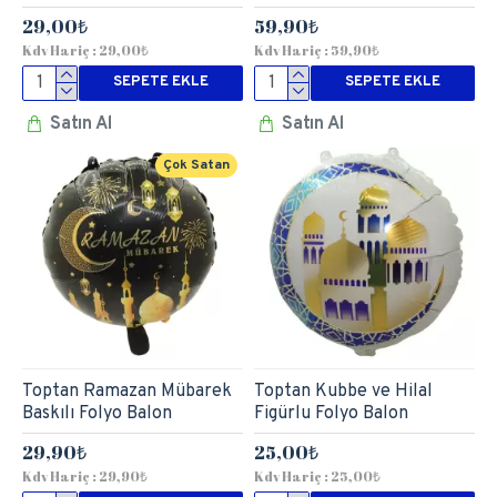
29,00₺
59,90₺
Kdv Hariç : 29,00₺
Kdv Hariç : 59,90₺
SEPETE EKLE
SEPETE EKLE
Satın Al
Satın Al
Çok Satan
Toptan Ramazan Mübarek
Toptan Kubbe ve Hilal
Baskılı Folyo Balon
Figürlu Folyo Balon
29,90₺
25,00₺
Kdv Hariç : 29,90₺
Kdv Hariç : 25,00₺