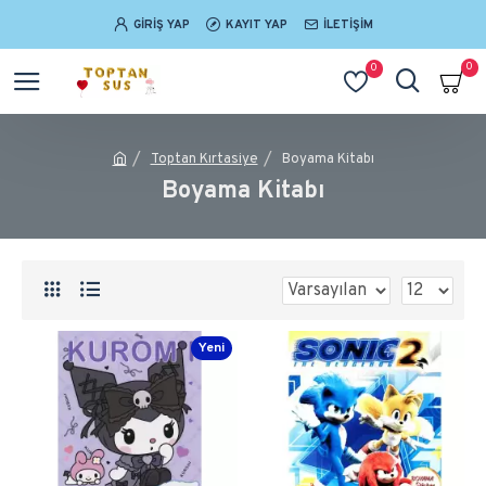
GIRIŞ YAP
KAYIT YAP
İLETIŞIM
0
0
Toptan Kırtasiye
Boyama Kitabı
Boyama Kitabı
Yeni