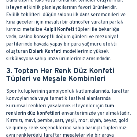
Daha esprili, lüks veya romantik temalar oluşturmak
isteyen etkinlik planlayıcılarının favori ürünleridir.
Evlilik teklifleri, düğün salonu ilk dans seremonileri ve
kına geceleri için masalsı bir atmosfer yaratan parlak
kırmızı metalize
Kalpli Konfeti
tüpleri ile bekarlığa
veda, casino konseptli doğum günleri ve mezuniyet
partilerinde havada yapay bir para yağmuru efekti
oluşturan
Dolarlı Konfeti
modellerimiz yüksek
sirkülasyona sahip imza ürünlerimiz arasındadır.
3. Toptan Her Renk Düz Konfeti
Tüpleri ve Meşale Kombinleri
Spor kulüplerinin şampiyonluk kutlamalarında, taraftar
konvoylarında veya tematik festival alanlarında
kurumsal renkleri yakalamak isteyenler için
tüm
renklerin düz konfetileri
envanterimizde yer almaktadır.
Kırmızı, mavi, pembe, sarı, yeşil, mor, siyah, beyaz, gold
ve gümüş renk seçeneklerine sahip basınçlı tüplerimiz;
aynı renklerdeki taraftar meşaleleriyle bir araya