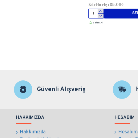
Kdv Hariç : 89,00₺
SE
Satın Al
Güvenli Alışveriş
HAKKIMIZDA
HESABIM
Hakkımızda
Hesabım