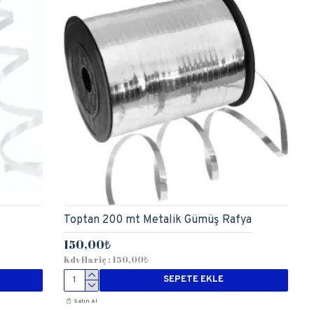
Toptan 200 mt Metalik Gümüş Rafya
150,00₺
Kdv Hariç : 150,00₺
SEPETE EKLE
Satın Al