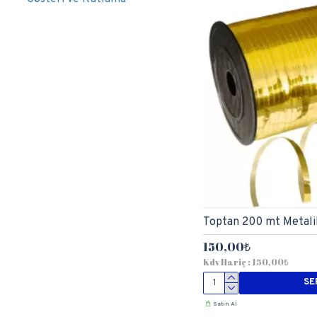
Toptan 200 mt Metalik
150,00₺
Kdv Hariç : 150,00₺
SE
Satın Al