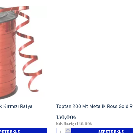
k Kırmızı Rafya
Toptan 200 Mt Metalik Rose Gold R
150,00₺
Kdv Hariç : 150,00₺
PETE EKLE
SEPETE EKLE