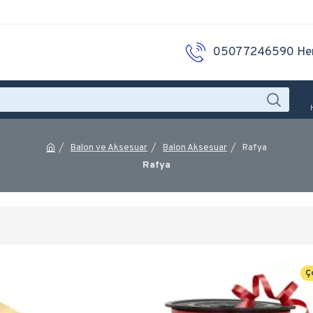
05077246590 He
Balon ve Aksesuar
Balon Aksesuar
Rafya
Rafya
Ç