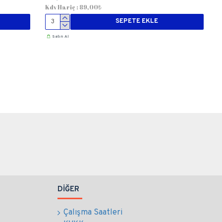
Kdv Hariç : 89,00₺
SEPETE EKLE
Satın Al
DIĞER
Çalışma Saatleri