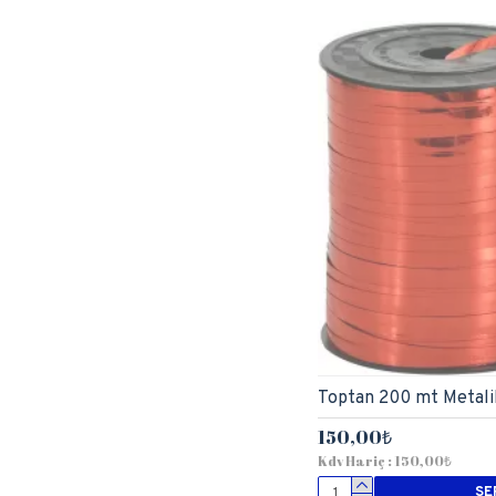
Toptan 200 mt Metali
150,00₺
Kdv Hariç : 150,00₺
SE