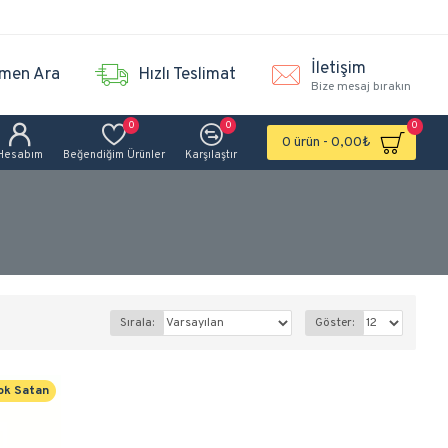
İletişim
men Ara
Hızlı Teslimat
Bize mesaj bırakın
0
0
0
0 ürün - 0,00₺
Hesabım
Beğendiğim Ürünler
Karşılaştır
Sırala:
Göster:
ok Satan