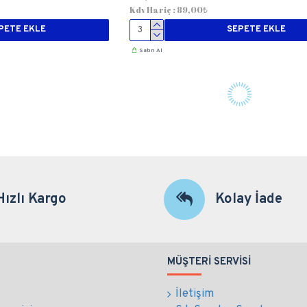
Kdv Hariç : 89,00₺
PETE EKLE
SEPETE EKLE
Satın Al
Hızlı Kargo
Kolay İade
MÜŞTERI SERVISI
İletişim