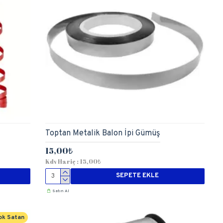
Toptan Metalik Balon İpi Gümüş
15,00₺
Kdv Hariç : 15,00₺
SEPETE EKLE
Satın Al
ok Satan