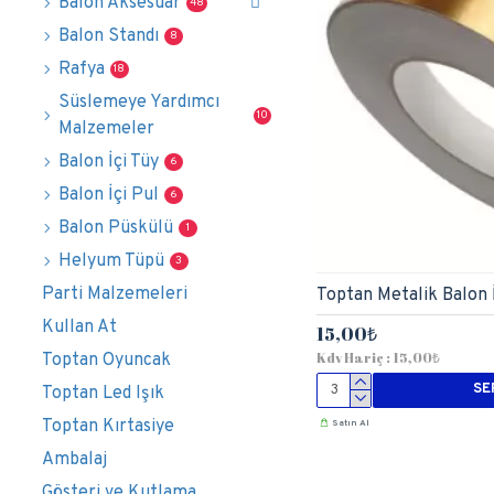
Balon Aksesuar
48
Balon Standı
8
Rafya
18
Süslemeye Yardımcı
10
Malzemeler
Balon İçi Tüy
6
Balon İçi Pul
6
Balon Püskülü
1
Helyum Tüpü
3
Parti Malzemeleri
Toptan Metalik Balon İ
Kullan At
15,00₺
Kdv Hariç : 15,00₺
Toptan Oyuncak
SE
Toptan Led Işık
Toptan Kırtasiye
Satın Al
Ambalaj
Gösteri ve Kutlama