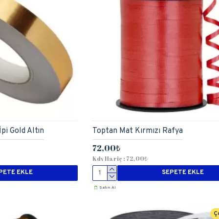
pi Gold Altın
Toptan Mat Kırmızı Rafya
72,00₺
Kdv Hariç : 72,00₺
PETE EKLE
SEPETE EKLE
Satın Al
Ç