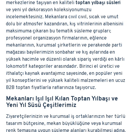
merkezlerine taşıyan en kaliteli
toptan yılbaşı süsleri
ve yeni yıl dekorasyon koleksiyonumuzu
incelemektesiniz. Mekanlara cıvıl cıvıl, sıcak ve umut
dolu bir atmosfer kazandıran, kış vitrinlerinin albenisini
maksimuma çıkaran bu tematik süsleme grupları;
profesyonel organizasyon firmalarının, eğlence
mekanlarının, kurumsal şirketlerin ve perakende parti
mağazası bayilerimizin sonbahar ve kış aylarında en
yüksek hacimle ve düzenli olarak sipariş verdiği en kârlı
lokomotif kategoriler arasındadır. Birinci el üretici ve
ithalatçı kaynak avantajımız sayesinde, en popüler yeni
yıl konseptlerini ve yüksek kaliteli malzemeleri en ucuz
B2B toptan fiyatlarla raflarınıza taşıyoruz.
Mekanları Işıl Işıl Kılan Toptan Yılbaşı ve
Yeni Yıl Süsü Çeşitlerimiz
Ziyaretçilerinizin ve kurumsal iş ortaklarınızın her türlü
tasarım bütçesine, mekan büyüklüğüne veya kurumsal
renk temasına uygun süsleme alanları kurabilmesi adına,