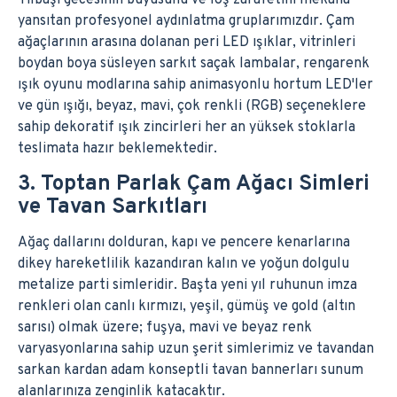
yansıtan profesyonel aydınlatma gruplarımızdır. Çam
ağaçlarının arasına dolanan peri LED ışıklar, vitrinleri
boydan boya süsleyen sarkıt saçak lambalar, rengarenk
ışık oyunu modlarına sahip animasyonlu hortum LED'ler
ve gün ışığı, beyaz, mavi, çok renkli (RGB) seçeneklere
sahip dekoratif ışık zincirleri her an yüksek stoklarla
teslimata hazır beklemektedir.
3. Toptan Parlak Çam Ağacı Simleri
ve Tavan Sarkıtları
Ağaç dallarını dolduran, kapı ve pencere kenarlarına
dikey hareketlilik kazandıran kalın ve yoğun dolgulu
metalize parti simleridir. Başta yeni yıl ruhunun imza
renkleri olan canlı kırmızı, yeşil, gümüş ve gold (altın
sarısı) olmak üzere; fuşya, mavi ve beyaz renk
varyasyonlarına sahip uzun şerit simlerimiz ve tavandan
sarkan kardan adam konseptli tavan bannerları sunum
alanlarınıza zenginlik katacaktır.