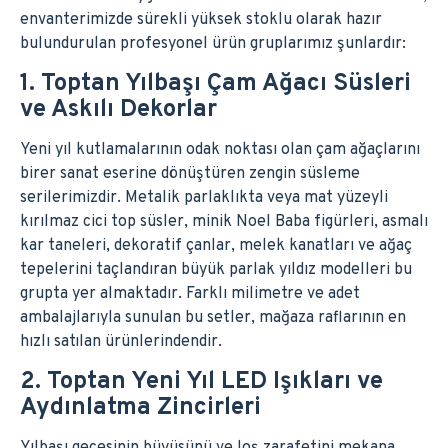
envanterimizde sürekli yüksek stoklu olarak hazır
bulundurulan profesyonel ürün gruplarımız şunlardır:
1. Toptan Yılbaşı Çam Ağacı Süsleri
ve Askılı Dekorlar
Yeni yıl kutlamalarının odak noktası olan çam ağaçlarını
birer sanat eserine dönüştüren zengin süsleme
serilerimizdir. Metalik parlaklıkta veya mat yüzeyli
kırılmaz cici top süsler, minik Noel Baba figürleri, asmalı
kar taneleri, dekoratif çanlar, melek kanatları ve ağaç
tepelerini taçlandıran büyük parlak yıldız modelleri bu
grupta yer almaktadır. Farklı milimetre ve adet
ambalajlarıyla sunulan bu setler, mağaza raflarının en
hızlı satılan ürünlerindendir.
2. Toptan Yeni Yıl LED Işıkları ve
Aydınlatma Zincirleri
Yılbaşı gecesinin büyüsünü ve loş zarafetini mekana