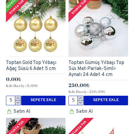
Ücretsiz
Stokta Yok
Stokta Yok
Toptan Gold Top Yılbaşı
Toptan Gümüş Yılbaşı Top
Ağaç Süsü 6 Adet 5 cm
Süs Mat-Parlak-Simli-
Aynalı 24 Adet 4 cm
0,00₺
250,00₺
Kdv Hariç : 0,00₺
Kdv Hariç : 250,00₺
SEPETE EKLE
SEPETE EKLE
Satın Al
Satın Al
Stokta Yok
Stokta Yok