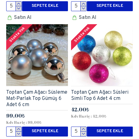
SEPETE EKLE
SEPETE EKLE
Satın Al
Satın Al
Stokta Yok
Stokta Yok
Toptan Çam Ağacı Süsleme
Toptan Çam Ağacı Süsleri
Mat-Parlak Top Gümüş 6
Simli Top 6 Adet 4 cm
Adet 6 cm
42,00₺
99,00₺
Kdv Hariç : 42,00₺
Kdv Hariç : 99,00₺
SEPETE EKLE
SEPETE EKLE