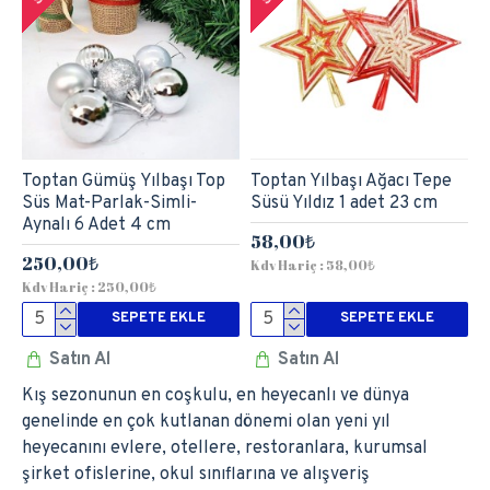
Toptan Gümüş Yılbaşı Top
Toptan Yılbaşı Ağacı Tepe
Süs Mat-Parlak-Simli-
Süsü Yıldız 1 adet 23 cm
Aynalı 6 Adet 4 cm
58,00₺
250,00₺
Kdv Hariç : 58,00₺
Kdv Hariç : 250,00₺
SEPETE EKLE
SEPETE EKLE
Satın Al
Satın Al
Kış sezonunun en coşkulu, en heyecanlı ve dünya
genelinde en çok kutlanan dönemi olan yeni yıl
heyecanını evlere, otellere, restoranlara, kurumsal
şirket ofislerine, okul sınıflarına ve alışveriş