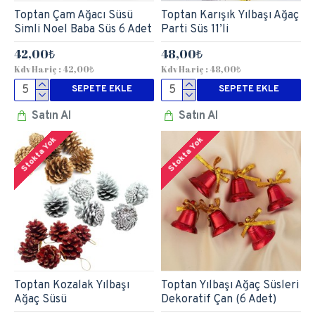
Toptan Çam Ağacı Süsü
Toptan Karışık Yılbaşı Ağaç
Simli Noel Baba Süs 6 Adet
Parti Süs 11’li
42,00₺
48,00₺
Kdv Hariç : 42,00₺
Kdv Hariç : 48,00₺
SEPETE EKLE
SEPETE EKLE
Satın Al
Satın Al
Stokta Yok
Stokta Yok
Toptan Kozalak Yılbaşı
Toptan Yılbaşı Ağaç Süsleri
Ağaç Süsü
Dekoratif Çan (6 Adet)