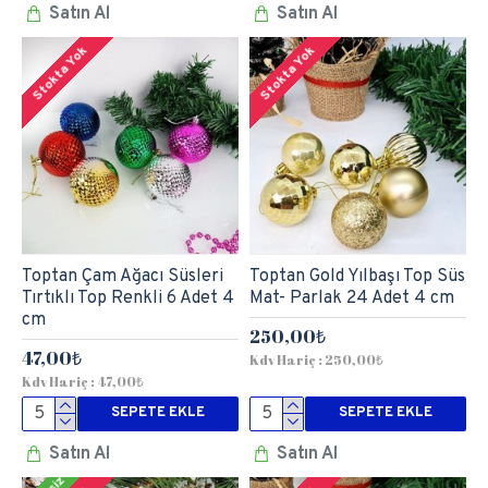
Satın Al
Satın Al
Stokta Yok
Stokta Yok
Toptan Çam Ağacı Süsleri
Toptan Gold Yılbaşı Top Süs
Tırtıklı Top Renkli 6 Adet 4
Mat- Parlak 24 Adet 4 cm
cm
250,00₺
47,00₺
Kdv Hariç : 250,00₺
Kdv Hariç : 47,00₺
SEPETE EKLE
SEPETE EKLE
Satın Al
Satın Al