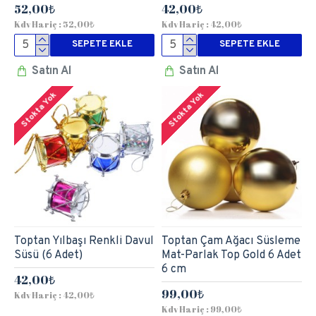
52,00₺
42,00₺
Kdv Hariç : 52,00₺
Kdv Hariç : 42,00₺
SEPETE EKLE
SEPETE EKLE
Satın Al
Satın Al
Stokta Yok
Stokta Yok
Toptan Yılbaşı Renkli Davul
Toptan Çam Ağacı Süsleme
Süsü (6 Adet)
Mat-Parlak Top Gold 6 Adet
6 cm
42,00₺
99,00₺
Kdv Hariç : 42,00₺
Kdv Hariç : 99,00₺