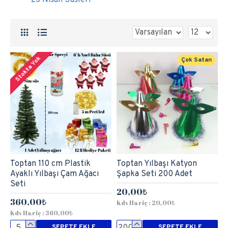
Stokta Yok
Çok Satan
Toptan 110 cm Plastik
Toptan Yılbaşı Katyon
Ayaklı Yılbaşı Çam Ağacı
Şapka Seti 200 Adet
Seti
20,00₺
360,00₺
Kdv Hariç : 20,00₺
Kdv Hariç : 360,00₺
SEPETE EKLE
SEPETE EKLE