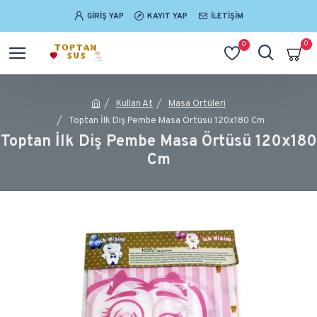
GIRIŞ YAP
KAYIT YAP
İLETIŞIM
0
0
Kullan At
Masa Örtüleri
Toptan İlk Diş Pembe Masa Örtüsü 120x180 Cm
Toptan İlk Diş Pembe Masa Örtüsü 120x180
Cm