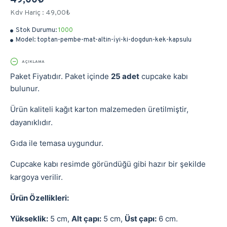
49,00₺
Kdv Hariç : 49,00₺
Stok Durumu:
1000
Model:
toptan-pembe-mat-altin-i̇yi-ki-dogdun-kek-kapsulu
AÇIKLAMA
Paket Fiyatıdır. Paket içinde
25 adet
cupcake kabı
bulunur.
Ürün kaliteli kağıt karton malzemeden üretilmiştir,
dayanıklıdır.
Gıda ile temasa uygundur.
Cupcake kabı resimde göründüğü gibi hazır bir şekilde
kargoya verilir.
Ürün Özellikleri:
Yükseklik:
5 cm,
Alt çapı:
5 cm,
Üst çapı:
6 cm.