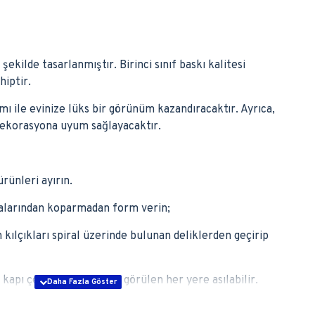
ekilde tasarlanmıştır. Birinci sınıf baskı kalitesi
hiptir.
ı ile evinize lüks bir görünüm kazandıracaktır. Ayrıca,
dekorasyona uyum sağlayacaktır.
rünleri ayırın.
talarından koparmadan form verin;
kılçıkları spiral üzerinde bulunan deliklerden geçirip
 kapı çerçevesine uygun görülen her yere asılabilir.