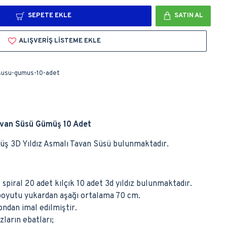
SEPETE EKLE
SATIN AL
ALIŞVERIŞ LISTEME EKLE
-susu-gumus-10-adet
Tavan Süsü Gümüş 10 Adet
üş 3D Yıldız Asmalı Tavan Süsü bulunmaktadır.
 spiral 20 adet kılçık 10 adet 3d yıldız bulunmaktadır.
 boyutu yukardan aşağı ortalama 70 cm.
ndan imal edilmiştir.
zların ebatları;