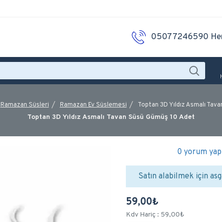
05077246590 He
Ramazan Süsleri
Ramazan Ev Süslemesi
Toptan 3D Yıldız Asmalı Tav
Toptan 3D Yıldız Asmalı Tavan Süsü Gümüş 10 Adet
0 yorum yapı
Satın alabilmek için asg
59,00₺
Kdv Hariç : 59,00₺