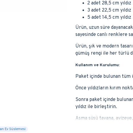
2 adet 28,5 cm yıldız
3 adet 22,5 cm yıldız
5 adet 14,5 cm yıldız
Ürün, uzun süre dayanacak ş
sayesinde canlı renklere sa
Ürün, şık ve modern tasarım
gümüş rengi ile her türlü 
Kullanım ve Kurulumu:
Paket içinde bulunan tüm ü
Önce yıldızların kırım nok
Sonra paket içinde bulunan 
yıldız ile birleştirin.
Asma süsü tavana, avizeye,
n Ev Süslemesi