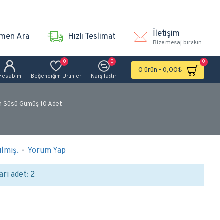
İletişim
men Ara
Hızlı Teslimat
Bize mesaj bırakın
0
0
0
0 ürün - 0,00₺
Hesabım
Beğendiğim Ürünler
Karşılaştır
an Süsü Gümüş 10 Adet
lmış.
-
Yorum Yap
ari adet: 2