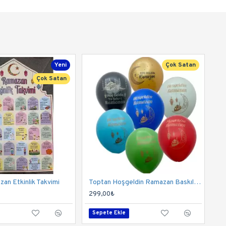
Yeni
Çok Satan
Çok Satan
an Etkinlik Takvimi
Toptan Hoşgeldin Ramazan Baskılı Balon 100 Adet
299,00₺
Sepete Ekle