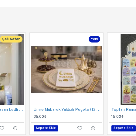
Çok Satan
Yeni
Toptan Hoş Geldin Ramazan Ledli Ekonomik Seti
Umre Mübarek Yaldızlı Peçete (12 Adet) - Toptan
Toptan Ramaz
35,00₺
15,00₺
Sepete Ekle
Sepete Ekle