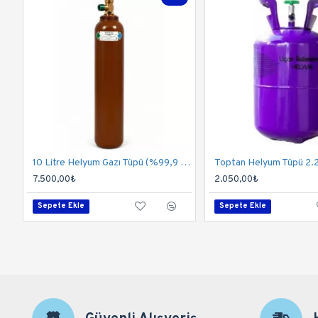
10 Litre Helyum Gazı Tüpü (%99,9 Saflık) | 130-150 Balon Kapasitesi
Toptan Helyum Tüpü 2.2
7.500,00₺
2.050,00₺
Sepete Ekle
Sepete Ekle