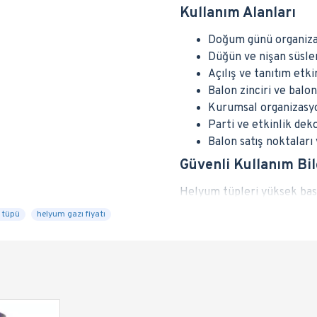
Kullanım Alanları
Doğum günü organiza
Düğün ve nişan süsle
Açılış ve tanıtım etki
Balon zinciri ve balo
Kurumsal organizasy
Parti ve etkinlik dek
Balon satış noktaları
Güvenli Kullanım Bil
Helyum tüpleri yüksek basın
konumda tutulması, yetkisi
 tüpü
helyum gazı fiyatı
uygun regülatör kullanılmas
olması tavsiye edilir.
Teslimat ve Depozito
50 litre helyum tüpleri Tür
teslim
olarak gönderilmekte