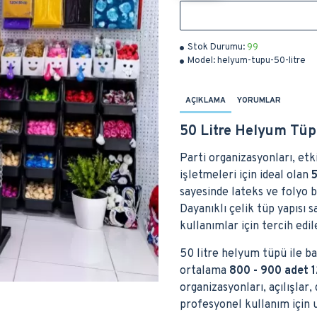
Stok Durumu:
99
Model:
helyum-tupu-50-litre
AÇIKLAMA
YORUMLAR
50 Litre Helyum Tü
Parti organizasyonları, etk
işletmeleri için ideal olan
5
sayesinde lateks ve folyo ba
Dayanıklı çelik tüp yapısı 
kullanımlar için tercih edi
50 litre helyum tüpü ile b
ortalama
800 - 900 adet 1
organizasyonları, açılışlar
profesyonel kullanım için 