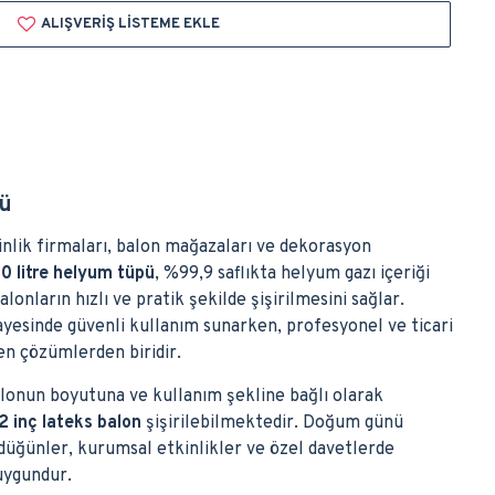
ALIŞVERIŞ LISTEME EKLE
pü
inlik firmaları, balon mağazaları ve dekorasyon
0 litre helyum tüpü
, %99,9 saflıkta helyum gazı içeriği
lonların hızlı ve pratik şekilde şişirilmesini sağlar.
sayesinde güvenli kullanım sunarken, profesyonel ve ticari
len çözümlerden biridir.
alonun boyutuna ve kullanım şekline bağlı olarak
2 inç lateks balon
şişirilebilmektedir. Doğum günü
, düğünler, kurumsal etkinlikler ve özel davetlerde
uygundur.