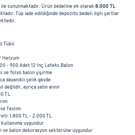
ile sunulmaktadır. Ürün bedeline ek olarak
8.000 TL
adır. Tüp iade edildiğinde depozito bedeli ilgili şartlar
ktedir.
az Tüpü
af Helyum
00 - 900 Adet 12 İnç Lateks Balon
s ve folyo balon şişirme
a dayanıklı çelik gövde
 değildir, ayrıca satın alınır
00 TL
erim
se Teslim
eti: 1.800 TL - 2.000 TL
i kullanıma uygundur
on ve balon dekorasyon sektörüne uygundur