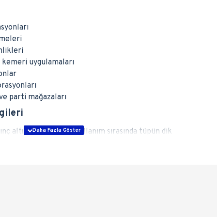
syonları
meleri
nlikleri
n kemeri uygulamaları
onlar
orasyonları
 ve parti mağazaları
gileri
ç altında gaz içerir. Kullanım sırasında tüpün dik
z kişilerin erişemeyeceği alanlarda muhafaza edilmesi ve
ı önerilir. Taşıma sırasında koruma kapağının takılı
 Bilgileri
kiye'nin tüm il ve ilçelerine
ambar kargo ile adrese
dir. Nakliye ücretleri teslimat bölgesine göre değişiklik