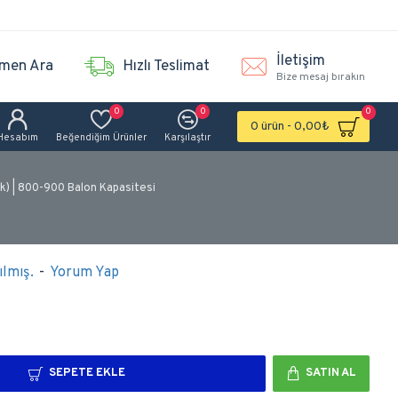
İletişim
men Ara
Hızlı Teslimat
Bize mesaj bırakın
0
0
0
0 ürün - 0,00₺
Hesabım
Beğendiğim Ürünler
Karşılaştır
ık) | 800-900 Balon Kapasitesi
lmış.
-
Yorum Yap
SEPETE EKLE
SATIN AL