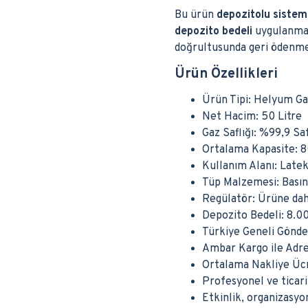
Bu ürün
depozitolu sistem
depozito bedeli
uygulanmakt
doğrultusunda geri ödenme
Ürün Özellikleri
Ürün Tipi: Helyum G
Net Hacim: 50 Litre
Gaz Saflığı: %99,9 S
Ortalama Kapasite: 8
Kullanım Alanı: Latek
Tüp Malzemesi: Basınc
Regülatör: Ürüne dahil
Depozito Bedeli: 8.0
Türkiye Geneli Gönd
Ambar Kargo ile Adre
Ortalama Nakliye Ücr
Profesyonel ve ticar
Etkinlik, organizasy