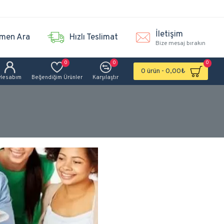
İletişim
men Ara
Hızlı Teslimat
Bize mesaj bırakın
0
0
0
0 ürün - 0,00₺
Hesabım
Beğendiğim Ürünler
Karşılaştır