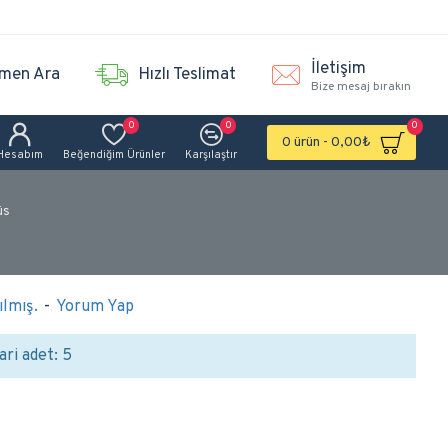
İletişim
men Ara
Hızlı Teslimat
Bize mesaj bırakın
0
0
0
0 ürün - 0,00₺
Hesabım
Beğendiğim Ürünler
Karşılaştır
üs
lmış.
-
Yorum Yap
ari adet: 5