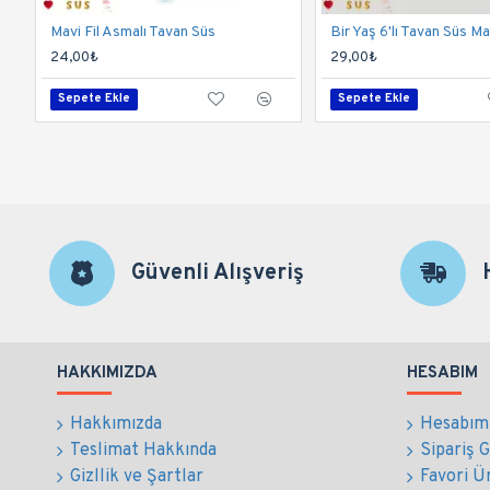
Mavi Fil Asmalı Tavan Süs
Bir Yaş 6'lı Tavan Süs Ma
24,00₺
29,00₺
Sepete Ekle
Sepete Ekle
Güvenli Alışveriş
HAKKIMIZDA
HESABIM
Hakkımızda
Hesabım
Teslimat Hakkında
Sipariş 
Gizllik ve Şartlar
Favori Ü