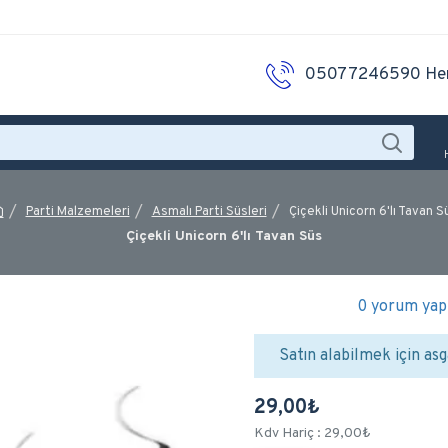
05077246590 He
Parti Malzemeleri
Asmalı Parti Süsleri
Çiçekli Unicorn 6'lı Tavan S
Çiçekli Unicorn 6'lı Tavan Süs
0 yorum yapı
Satın alabilmek için asg
29,00₺
Kdv Hariç : 29,00₺