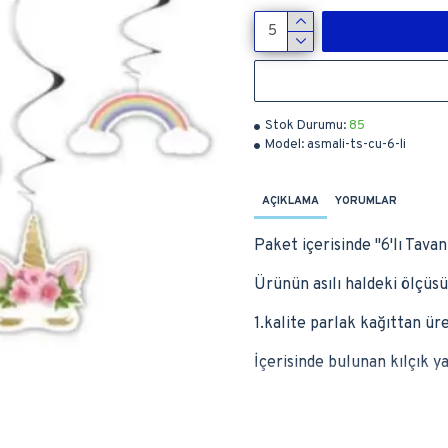
Stok Durumu:
85
Model:
asmali-ts-cu-6-li
AÇIKLAMA
YORUMLAR
Paket içerisinde ''6'lı Tav
Ürünün asılı haldeki ölçüsü
1.kalite parlak kağıttan üre
İçerisinde bulunan kılçık ya