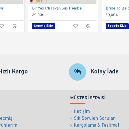
vi
Bir Yaş 6'lı Tavan Süs Pembe
Bride To Be 6
29,00₺
39,00₺
Sepete Ekle
Sepete Ekle
Hızlı Kargo
Kolay İade
MÜŞTERI SERVISI
İletişim
Geçmişi
Sık Sorulan Sorular
rünlerim
Kargolama & Teslimat