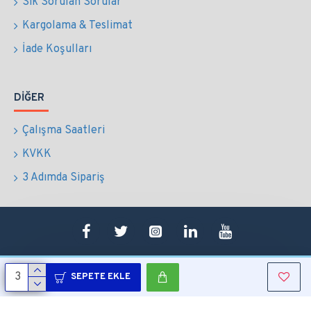
Sık Sorulan Sorular
Kargolama & Teslimat
İade Koşulları
DIĞER
Çalışma Saatleri
KVKK
3 Adımda Sipariş
SEPETE EKLE
Copyright © 2022 Tüm Hakları Saklıdır.
Sepetim
0507 724 65 90
Whatsapp
Konum