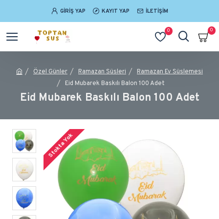
GIRIŞ YAP
KAYIT YAP
İLETIŞIM
0
0
Özel Günler
Ramazan Süsleri
Ramazan Ev Süslemesi
Eid Mubarek Baskılı Balon 100 Adet
Eid Mubarek Baskılı Balon 100 Adet
Stokta Yok