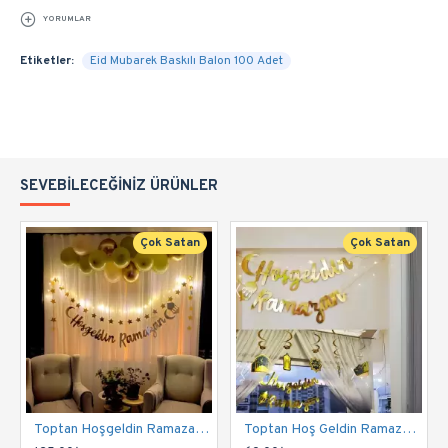
YORUMLAR
Etiketler:
Eid Mubarek Baskılı Balon 100 Adet
SEVEBILECEĞINIZ ÜRÜNLER
Çok Satan
Çok Satan
Toptan Hoşgeldin Ramazan Oda Süsleme Seti
Toptan Hoş Geldin Ramazan Ledli Ekonomik Seti