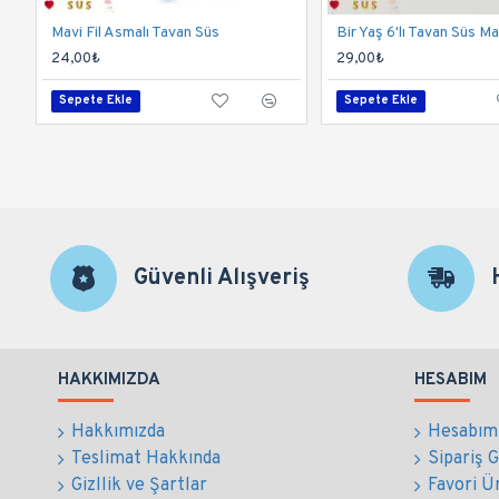
Mavi Fil Asmalı Tavan Süs
Bir Yaş 6'lı Tavan Süs Ma
24,00₺
29,00₺
Sepete Ekle
Sepete Ekle
Güvenli Alışveriş
HAKKIMIZDA
HESABIM
Hakkımızda
Hesabım
Teslimat Hakkında
Sipariş 
Gizllik ve Şartlar
Favori Ü