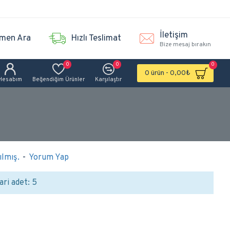
İletişim
men Ara
Hızlı Teslimat
Bize mesaj bırakın
0
0
0
0 ürün - 0,00₺
Hesabım
Beğendiğim Ürünler
Karşılaştır
lmış.
-
Yorum Yap
ari adet: 5