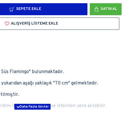
SEPETE EKLE
SATIN AL
ALIŞVERIŞ LISTEME EKLE
an Süs Flamingo'' bulunmaktadır.
 yukarıdan aşağı yaklaşık ''70 cm'' gelmektedir.
tilmiştir.
rdımı ile tavana,avizeye ve istenilen yere asılabilir.