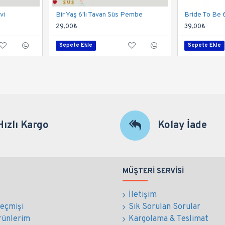
vi
Bir Yaş 6'lı Tavan Süs Pembe
Bride To Be 6
29,00₺
39,00₺
Sepete Ekle
Sepete Ekle
Hızlı Kargo
Kolay İade
MÜŞTERI SERVISI
İletişim
Geçmişi
Sık Sorulan Sorular
rünlerim
Kargolama & Teslimat