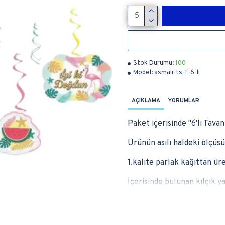
Stok Durumu:
100
Model:
asmali-ts-f-6-li
AÇIKLAMA
YORUMLAR
Paket içerisinde ''6'lı Tav
Ürünün asılı haldeki ölçüsü
1.kalite parlak kağıttan üre
İçerisinde bulunan kılçık ya