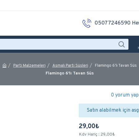
05077246590 He
Parti Malzemeleri
Asmalı Parti Süsleri
Flamingo 6'lı Tavan Süs
Flamingo 6'lı Tavan Süs
0 yorum yapı
Satın alabilmek için asg
29,00₺
Kdv Hariç : 29,00₺