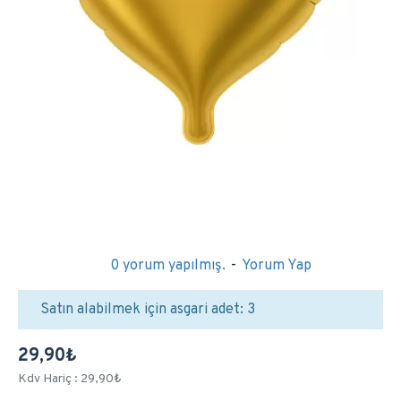
0 yorum yapılmış.
-
Yorum Yap
Satın alabilmek için asgari adet: 3
29,90₺
Kdv Hariç : 29,90₺