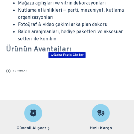
Mağaza açılışları ve vitrin dekorasyonları
Kutlama etkinlikleri — parti, mezuniyet, kutlama
organizasyonları
Fotoğraf & video çekimi arka plan dekoru
Balon aranjmanları, hediye paketleri ve aksesuar
setleri ile kombin
Ürünün Avantajları
Büyük boyut:
60 cm’lik yapısı ile ortamda güçlü ve
etkileyici bir görüntü sağlar.
YORUMLAR
Metalik parlak yüzey:
Işığı yansıtarak lüks ve
profesyonel bir görünüm sunar.
Helyum uyumlu:
Uçan balon olarak kullanılabilir
ve dekorasyona dinamizm katar.
Dayanıklı folyo:
Sızdırmaz yapısı sayesinde kolay
patlamaz ve uzun ömürlüdür.
Tekrar kullanılabilir:
Havası dikkatlice indirildiğinde
yeniden şişirilip tekrar kullanılabilir.
Güvenli Alışveriş
Hızlı Kargo