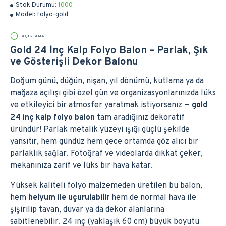
Stok Durumu:
1000
Model:
folyo-gold
AÇIKLAMA
Gold 24 İnç Kalp Folyo Balon – Parlak, Şık
ve Gösterişli Dekor Balonu
Doğum günü, düğün, nişan, yıl dönümü, kutlama ya da
mağaza açılışı gibi özel gün ve organizasyonlarınızda lüks
ve etkileyici bir atmosfer yaratmak istiyorsanız —
gold
24 inç kalp folyo balon
tam aradığınız dekoratif
üründür! Parlak metalik yüzeyi ışığı güçlü şekilde
yansıtır, hem gündüz hem gece ortamda göz alıcı bir
parlaklık sağlar. Fotoğraf ve videolarda dikkat çeker,
mekanınıza zarif ve lüks bir hava katar.
Yüksek kaliteli folyo malzemeden üretilen bu balon,
hem
helyum ile uçurulabilir
hem de normal hava ile
şişirilip tavan, duvar ya da dekor alanlarına
sabitlenebilir. 24 inç (yaklaşık 60 cm) büyük boyutu