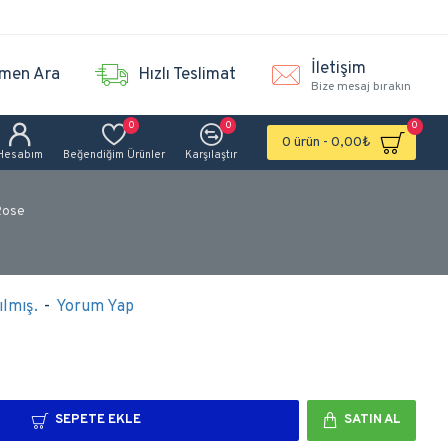
İletişim
men Ara
Hızlı Teslimat
Bize mesaj bırakın
0
0
0
0 ürün - 0,00₺
Hesabım
Beğendiğim Ürünler
Karşılaştır
 Rose
lmış.
-
Yorum Yap
SEPETE EKLE
SATIN AL