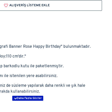
ALIŞVERIŞ LISTEME EKLE
ligrafi Banner Rose Happy Birthday'' bulunmaktadır.
y:110 cm'dir.''
lup barkodlu kutu ile paketlenmiştir.
ı ile istenilen yere asabilirsiniz.
iniz de süsleme yapılarak daha renkli ve şık hale
rakda kullanabilirsiniz.