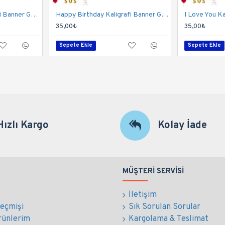
Seni Seviyorum Kaligrafi Banner Gold
Happy Birthday Kaligrafi Banner Gold
I Love You Ka
35,00₺
35,00₺
Sepete Ekle
Sepete Ekle
Hızlı Kargo
Kolay İade
MÜŞTERI SERVISI
İletişim
Geçmişi
Sık Sorulan Sorular
rünlerim
Kargolama & Teslimat