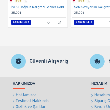
İyi Ki Doğdun Kaligrafi Banner Gold
35,00₺
35,00₺
Sepete Ekle
Sepete Ekle
Güvenli Alışveriş
HAKKIMIZDA
HESABIM
Hakkımızda
Hesabım
Teslimat Hakkında
Sipariş 
Gizllik ve Şartlar
Favori Ü