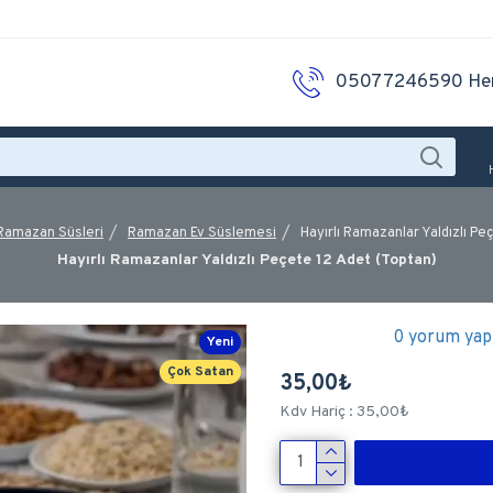
05077246590 He
Ramazan Süsleri
Ramazan Ev Süslemesi
Hayırlı Ramazanlar Yaldızlı Pe
Hayırlı Ramazanlar Yaldızlı Peçete 12 Adet (Toptan)
0 yorum yapı
Yeni
Çok Satan
35,00₺
Kdv Hariç : 35,00₺