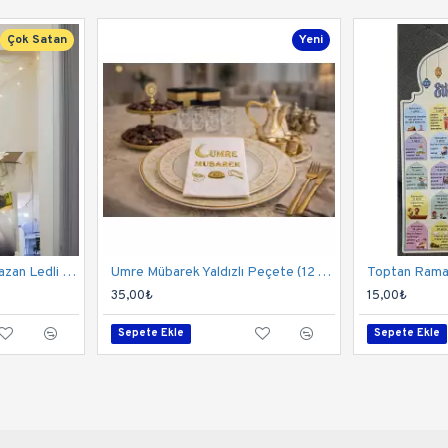
Çok Satan
Yeni
Toptan Hoş Geldin Ramazan Ledli Ekonomik Seti
Umre Mübarek Yaldızlı Peçete (12 Adet) - Toptan
Toptan Ramaz
35,00₺
15,00₺
Sepete Ekle
Sepete Ekle