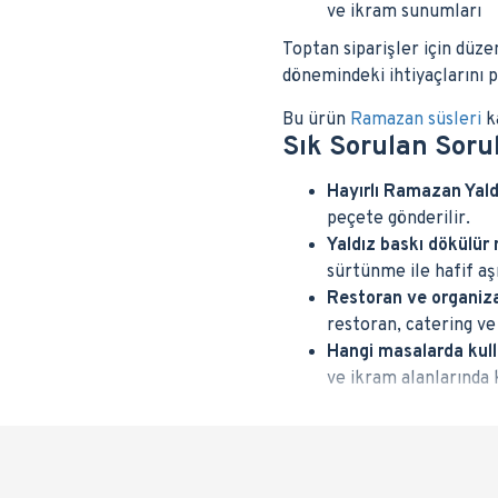
ve ikram sunumları
Toptan siparişler için düze
dönemindeki ihtiyaçlarını pr
Bu ürün
Ramazan süsleri
ka
Sık Sorulan Soru
Hayırlı Ramazan Yald
peçete gönderilir.
Yaldız baskı dökülür
sürtünme ile hafif a
Restoran ve organiz
restoran, catering ve
Hangi masalarda kulla
ve ikram alanlarında k