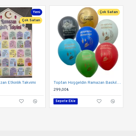
Yeni
Çok Satan
Çok Satan
an Etkinlik Takvimi
Toptan Hoşgeldin Ramazan Baskılı Balon 100 Adet
299,00₺
Sepete Ekle