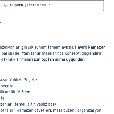
ALIŞVERIŞ LISTEME EKLE
e
izasyonlar için şık sunum tamamlayıcısı:
Hayırlı Ramazan
ız baskısı ile iftar/sahur masalarında konsepti güçlendirir.
 etkinlik firmaları için
toptan alıma uygundur
.
azan Yaldızlı Peçete
 peçete
ükseklik 16,5 cm
ete
anlar” temalı altın yaldız baskı
sofraları, Ramazan davetleri, masa düzeni, organizasyon