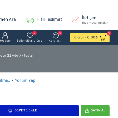
İletişim
men Ara
Hızlı Teslimat
Bize mesaj bırakın
0
0
0
0 ürün - 0,00₺
Hesabım
Beğendiğim Ürünler
Karşılaştır
çete (12 Adet) - Toptan
lmış.
-
Yorum Yap
SEPETE EKLE
SATIN AL