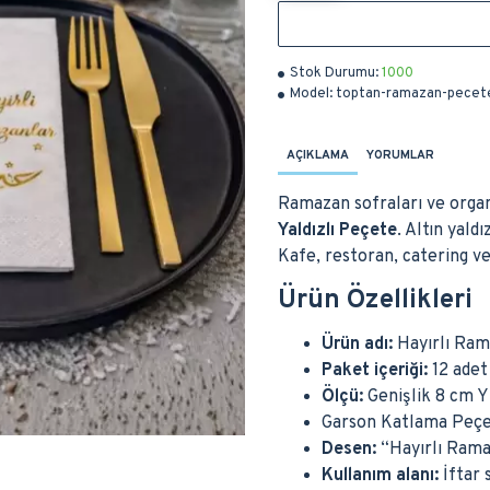
Stok Durumu:
1000
Model:
toptan-ramazan-pecet
AÇIKLAMA
YORUMLAR
Ramazan sofraları ve organ
Yaldızlı Peçete
. Altın yald
Kafe, restoran, catering ve
Ürün Özellikleri
Ürün adı:
Hayırlı Ram
Paket içeriği:
12 adet
Ölçü:
Genişlik 8 cm Y
Garson Katlama Peç
Desen:
“Hayırlı Ramaz
Kullanım alanı:
İftar 