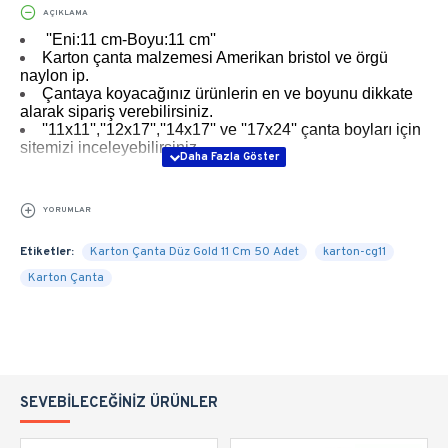
AÇIKLAMA
''Eni:11 cm-Boyu:11 cm''
Karton çanta malzemesi Amerikan bristol ve örgü
naylon ip.
Çantaya koyacağınız ürünlerin en ve boyunu dikkate
alarak sipariş verebilirsiniz.
''11x11'',''12x17'',''14x17'' ve ''17x24'' çanta boyları için
sitemizi inceleyebilirsiniz.
YORUMLAR
Etiketler:
Karton Çanta Düz Gold 11 Cm 50 Adet
karton-cg11
Karton Çanta
SEVEBILECEĞINIZ ÜRÜNLER