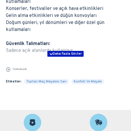
kutlamaları
Konserler, festivaller ve açık hava etkinlikleri
Gelin alma etkinlikleri ve düğün konvoyları
Doğum günleri, yıl dönümleri ve diğer özel gün
kutlamaları
Güvenlik Talimatları:
Sadece açık alanlarda kullanınız.
Yanıcı maddelerden uzak tutunuz.
Çocukların ulaşamayacağı yerlerde saklayınız.
YORUMLAR
Kullanım sırasında koruyucu eldiven ve gözlük takmanız
önerilir.
Etiketler:
Toptan Maç Meşalesi Sarı
Konfeti Ve Meşale
Yüksek kaliteli sarı maç meşalelerimiz, etkinliklerinizi
coşku ve heyecanla doldurmak için mükemmel bir
seçimdir. Toptan satış fırsatlarımızdan yararlanmak ve
sipariş vermek için hemen bizimle iletişime geçin.