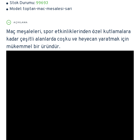
Stok Durumu:
99693
Model:
toptan-mac-mesalesi-sari
AÇIKLAMA
Maç meşaleleri, spor etkinliklerinden özel kutlamalara
kadar çeşitli alanlarda coşku ve heyecan yaratmak için
mükemmel bir üründür.