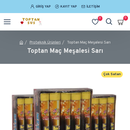
GIRIŞ YAP
KAYIT YAP
İLETIŞIM
0
0
Proteknik Ürünleri
Toptan Maç Meşalesi Sarı
Toptan Maç Meşalesi Sarı
Çok Satan