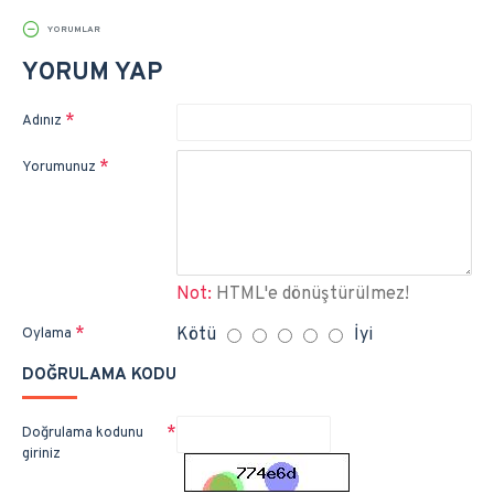
YORUMLAR
YORUM YAP
Adınız
Yorumunuz
Not:
HTML'e dönüştürülmez!
Kötü
İyi
Oylama
DOĞRULAMA KODU
Doğrulama kodunu
giriniz