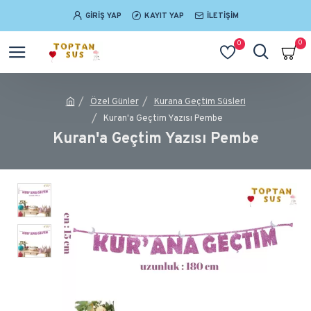
GIRIŞ YAP
KAYIT YAP
İLETIŞIM
0
0
Özel Günler
Kurana Geçtim Süsleri
Kuran'a Geçtim Yazısı Pembe
Kuran'a Geçtim Yazısı Pembe