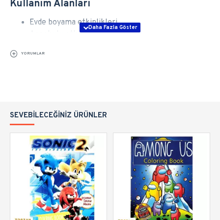
Kullanım Alanları
Evde boyama etkinlikleri
Anaokulu etkinlikleri
Okul öncesi eğitim çalışmaları
YORUMLAR
Kreş aktiviteleri
İlkokul etkinlikleri
Karne hediyesi
Doğum günü hediyesi
Kırtasiye ürünleri
SEVEBILECEĞINIZ ÜRÜNLER
Sanrio koleksiyon ürünleri
Ürün Bilgileri
Ürün Türü:
Boyama Kitabı
Karakter:
Kuromi
Tema:
Sanrio
Sayfa Sayısı:
16 Sayfa
Kullanım:
Boyama ve eğlenceli etkinlikler
Boya Uyumluluğu:
Kuru boya, pastel boya ve