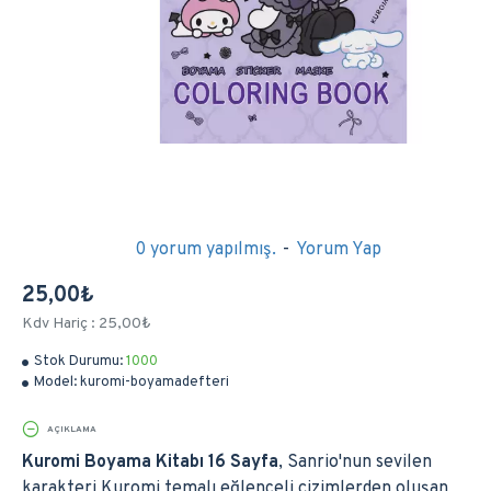
0 yorum yapılmış.
-
Yorum Yap
25,00₺
Kdv Hariç : 25,00₺
Stok Durumu:
1000
Model:
kuromi-boyamadefteri
AÇIKLAMA
Kuromi Boyama Kitabı 16 Sayfa
, Sanrio'nun sevilen
karakteri Kuromi temalı eğlenceli çizimlerden oluşan