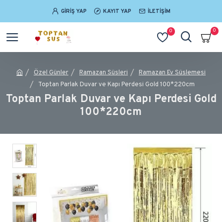
GIRIŞ YAP
KAYIT YAP
İLETIŞIM
0
0
Özel Günler
Ramazan Süsleri
Ramazan Ev Süslemesi
Toptan Parlak Duvar ve Kapı Perdesi Gold 100*220cm
Toptan Parlak Duvar ve Kapı Perdesi Gold
100*220cm