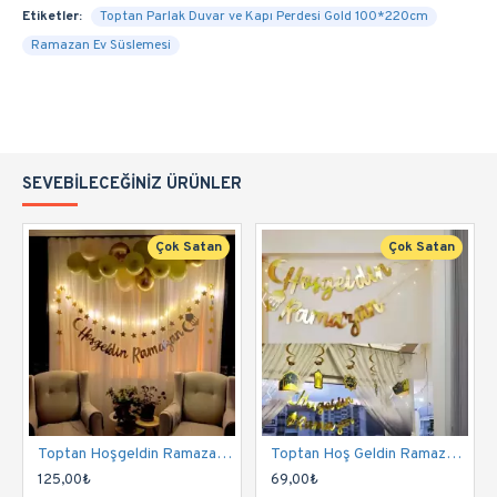
Etiketler:
Toptan Parlak Duvar ve Kapı Perdesi Gold 100*220cm
Ramazan Ev Süslemesi
SEVEBILECEĞINIZ ÜRÜNLER
Çok Satan
Çok Satan
Toptan Hoşgeldin Ramazan Oda Süsleme Seti
Toptan Hoş Geldin Ramazan Ledli Ekonomik Seti
125,00₺
69,00₺