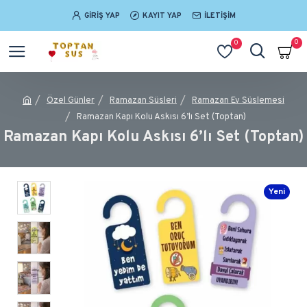
GIRIŞ YAP
KAYIT YAP
İLETIŞIM
0
0
Özel Günler
Ramazan Süsleri
Ramazan Ev Süslemesi
Ramazan Kapı Kolu Askısı 6’lı Set (Toptan)
Ramazan Kapı Kolu Askısı 6’lı Set (Toptan)
Yeni