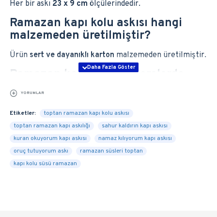
Her bir askı
23 x 9 cm
ölçülerindedir.
Ramazan kapı kolu askısı hangi
malzemeden üretilmiştir?
Ürün
sert ve dayanıklı karton
malzemeden üretilmiştir.
Ramazan kapı askılığı nerelerde
kullanılır?
YORUMLAR
Ev içi kapılarda (çocuk odası, salon, mutfak, misafir
Etiketler:
toptan ramazan kapı kolu askısı
odası) kapı koluna asılarak kullanılır; Ramazan temalı
toptan ramazan kapı askılığı
sahur kaldırın kapı askısı
dekorasyon ve hatırlatmalar için idealdir.
kuran okuyorum kapı askısı
namaz kılıyorum kapı askısı
Ramazan kapı askısı çocuklar için
oruç tutuyorum askı
ramazan süsleri toptan
uygun mu?
kapı kolu süsü ramazan
Evet. Mesajları ve görselleri sayesinde çocukların oruç,
sahur ve ibadet rutinlerine motive olmasına yardımcı
olur.