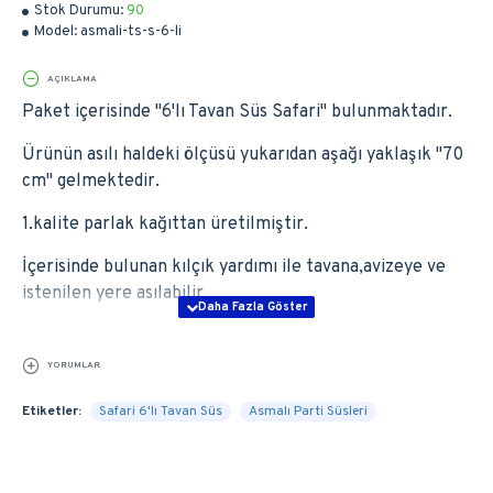
Stok Durumu:
90
Model:
asmali-ts-s-6-li
AÇIKLAMA
Paket içerisinde ''6'lı Tavan Süs Safari'' bulunmaktadır.
Ürünün asılı haldeki ölçüsü yukarıdan aşağı yaklaşık ''70
cm'' gelmektedir.
1.kalite parlak kağıttan üretilmiştir.
İçerisinde bulunan kılçık yardımı ile tavana,avizeye ve
istenilen yere asılabilir.
YORUMLAR
Etiketler:
Safari 6'lı Tavan Süs
Asmalı Parti Süsleri