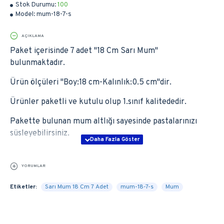
Stok Durumu:
100
Model:
mum-18-7-s
AÇIKLAMA
Paket içerisinde 7 adet ''18 Cm Sarı Mum''
bulunmaktadır.
Ürün ölçüleri ''Boy:18 cm-Kalınlık:0.5 cm''dir.
Ürünler paketli ve kutulu olup 1.sınıf kalitededir.
Pakette bulunan mum altlığı sayesinde pastalarınızı
süsleyebilirsiniz.
YORUMLAR
Etiketler:
Sarı Mum 18 Cm 7 Adet
mum-18-7-s
Mum