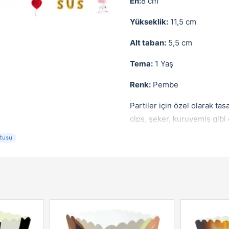
En:
8 cm
Yükseklik:
11,5 cm
Alt taban:
5,5 cm
Tema:
1 Yaş
Renk:
Pembe
Partiler için özel olarak ta
cips, şeker, kuruyemiş gibi 
utusu