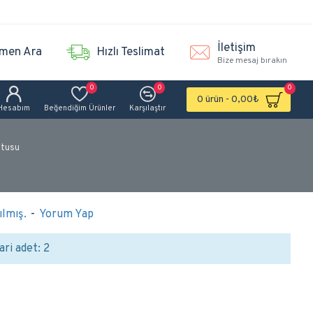
İletişim
men Ara
Hızlı Teslimat
Bize mesaj bırakın
0
0
0
0 ürün - 0,00₺
Hesabım
Beğendiğim Ürünler
Karşılaştır
utusu
lmış.
-
Yorum Yap
ari adet: 2