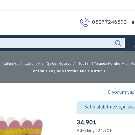
05077246590 He
Kullan At
Lokum Mısır Şeker Kutusu
Toptan 1 Yaşında Pembe Mısır K
Toptan 1 Yaşında Pembe Mısır Kutusu
0 yorum yapı
Satın alabilmek için asg
34,90₺
Kdv Hariç : 34,90₺