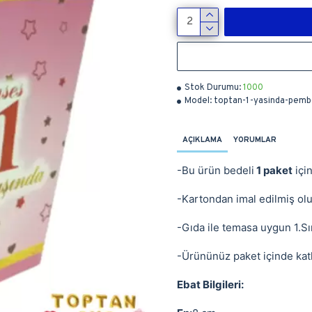
Stok Durumu:
1000
Model:
toptan-1-yasinda-pemb
AÇIKLAMA
YORUMLAR
-Bu ürün bedeli
1 paket
içi
-Kartondan imal edilmiş olup
-Gıda ile temasa uygun 1.Sın
-Ürününüz paket içinde katl
Ebat Bilgileri: