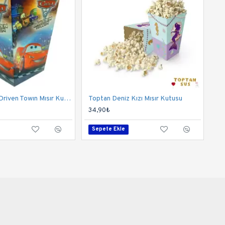
Toptan Cars Driven Towın Mısır Kutusu
Toptan Deniz Kızı Mısır Kutusu
34,90₺
Sepete Ekle