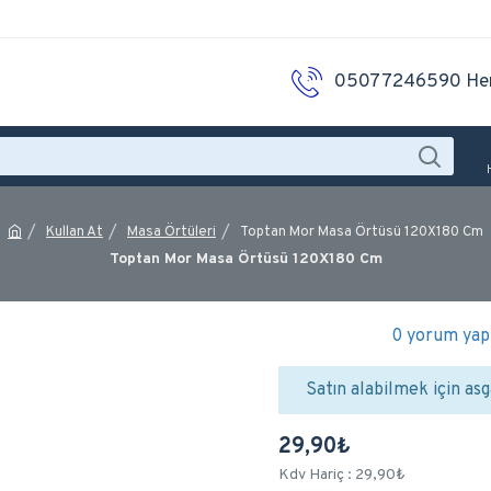
05077246590 He
Kullan At
Masa Örtüleri
Toptan Mor Masa Örtüsü 120X180 Cm
Toptan Mor Masa Örtüsü 120X180 Cm
0 yorum yapı
Satın alabilmek için asg
29,90₺
Kdv Hariç : 29,90₺