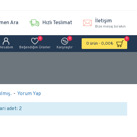
İletişim
men Ara
Hızlı Teslimat
Bize mesaj bırakın
0
0
0
0 ürün - 0,00₺
Hesabım
Beğendiğim Ürünler
Karşılaştır
lmış.
-
Yorum Yap
ari adet: 2