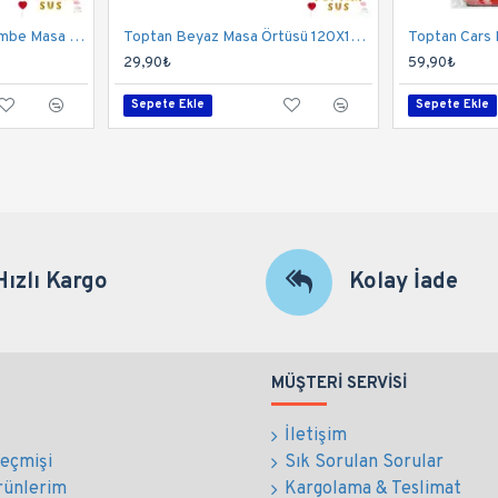
Toptan 1 Yaşındayım Pembe Masa Örtüsü 120x180 Cm
Toptan Beyaz Masa Örtüsü 120X180 Cm
29,90₺
59,90₺
Sepete Ekle
Sepete Ekle
Hızlı Kargo
Kolay İade
MÜŞTERI SERVISI
İletişim
Geçmişi
Sık Sorulan Sorular
rünlerim
Kargolama & Teslimat