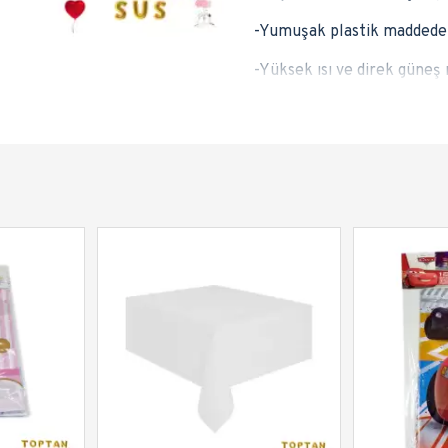
-Yumuşak plastik maddeden 
-Yüksek ısı ve direk güneş 