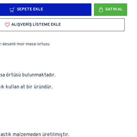
SEPETE EKLE
SATIN AL
ALIŞVERIŞ LISTEME EKLE
z-desenli-mor-masa-ortusu
asa örtüsü bulunmaktadır.
k kullan at bir üründür.
plastik malzemeden üretilmiştir.