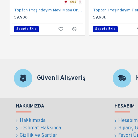
Toptan 1 Yaşındayım Mavi Masa Örtüsü 120x180 Cm
59,90₺
59,90₺
Sepete Ekle
Sepete Ekle
Güvenli Alışveriş
HAKKIMIZDA
HESABIM
Hakkımızda
Hesabım
Teslimat Hakkında
Sipariş 
Gizllik ve Şartlar
Favori Ü