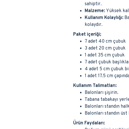
sahiptir.
Malzeme:
Yüksek kali
Kullanım Kolaylığı:
Ba
kolaydır.
Paket içeriği;
7 adet 40 cm çubuk
3 adet 20 cm çubuk
1 adet 35 cm çubuk
7 adet çubuk başlıkla
4 adet 5 cm çubuk bi
1 adet 17.5 cm çapınd
Kullanım Talimatları:
Balonları şişirin.
Tabana tabakayı yerle
Balonları standın halk
Balonları standın üst 
Ürün Faydaları: