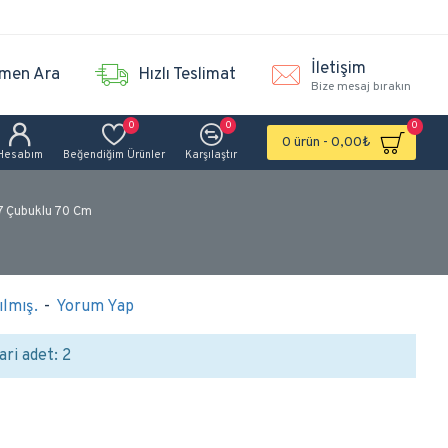
İletişim
men Ara
Hızlı Teslimat
Bize mesaj bırakın
0
0
0
0 ürün - 0,00₺
Hesabım
Beğendiğim Ürünler
Karşılaştır
 7 Çubuklu 70 Cm
lmış.
-
Yorum Yap
ari adet: 2