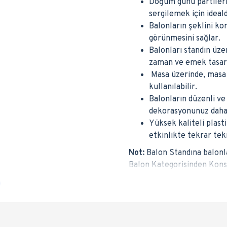
Doğum günü partileri,
sergilemek için ideald
Balonların şeklini ko
görünmesini sağlar.
Balonları standın üz
zaman ve emek tasarr
Masa üzerinde, masa 
kullanılabilir.
Balonların düzenli ve
dekorasyonunuz daha 
Yüksek kaliteli plas
etkinlikte tekrar tekr
Not:
Balon Standına balonla
Balon Kategorisinden Konse
Balon standını nerelerde k
Balon standını masa üzerin