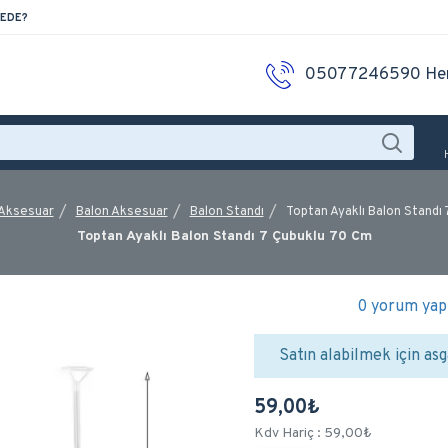
EDE?
05077246590 He
 Aksesuar
Balon Aksesuar
Balon Standı
Toptan Ayaklı Balon Standı
Toptan Ayaklı Balon Standı 7 Çubuklu 70 Cm
0 yorum yapı
Satın alabilmek için asg
59,00₺
Kdv Hariç : 59,00₺