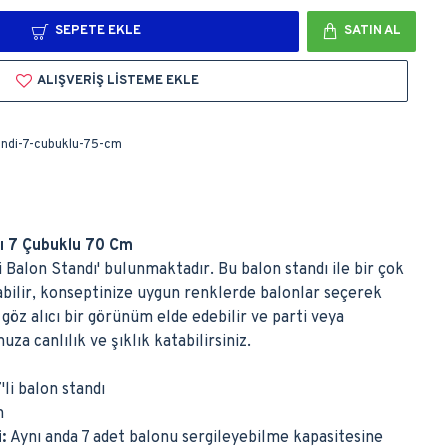
SEPETE EKLE
SATIN AL
ALIŞVERIŞ LISTEME EKLE
andi-7-cubuklu-75-cm
dı 7 Çubuklu 70 Cm
li Balon Standı' bulunmaktadır. Bu balon standı ile bir çok
bilir, konseptinize uygun renklerde balonlar seçerek
 göz alıcı bir görünüm elde edebilir ve parti veya
a canlılık ve şıklık katabilirsiniz.
7'li balon standı
m
i:
Aynı anda 7 adet balonu sergileyebilme kapasitesine