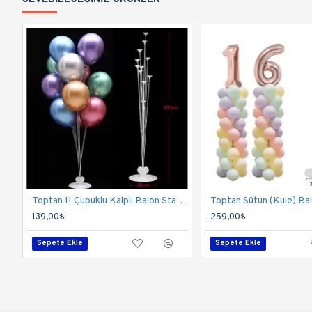
Toptan 11 Çubuklu Kalpli Balon Standı
139,00₺
259,00₺
Sepete Ekle
Sepete Ekle