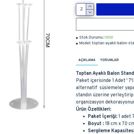
Stok Durumu:
1000
Model:
toptan-ayakli-balon-st
AÇIKLAMA
YORUMLAR
Toptan Ayaklı Balon Stan
Paket içerisinde 1 Adet ' 7'
alternatif süslemeler yapa
standın üzerine yerleştirip
organizasyon dekorasyonunuz
Ürün Özellikleri:
Paket İçeriği:
1 adet 
Boyut :
18 cm x 70 c
Sergileme Kapasites