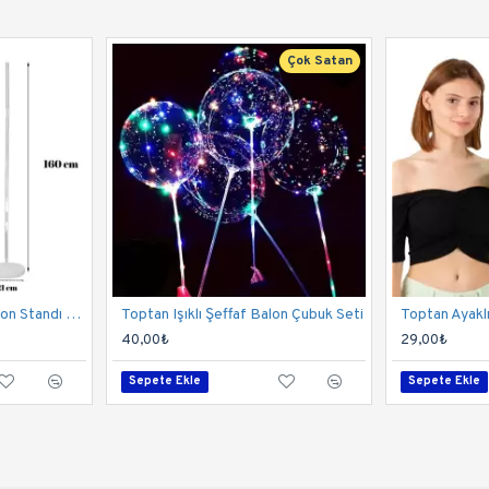
Çok Satan
Toptan Sütun (Kule) Balon Standı 160 cm (A-Kalite)
Toptan Işıklı Şeffaf Balon Çubuk Seti
40,00₺
29,00₺
Sepete Ekle
Sepete Ekle