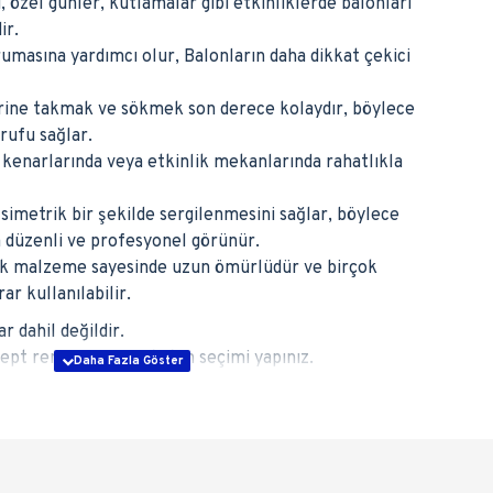
 özel günler, kutlamalar gibi etkinliklerde balonları
ir.
rumasına yardımcı olur, Balonların daha dikkat çekici
erine takmak ve sökmek son derece kolaydır, böylece
ufu sağlar.
kenarlarında veya etkinlik mekanlarında rahatlıkla
 simetrik bir şekilde sergilenmesini sağlar, böylece
düzenli ve profesyonel görünür.
tik malzeme sayesinde uzun ömürlüdür ve birçok
ar kullanılabilir.
r dahil değildir.
pt renginize göre balon seçimi yapınız.
ullanabilirim?
e veya masa kenarlarına dekor olarak kullanabilirsiniz.