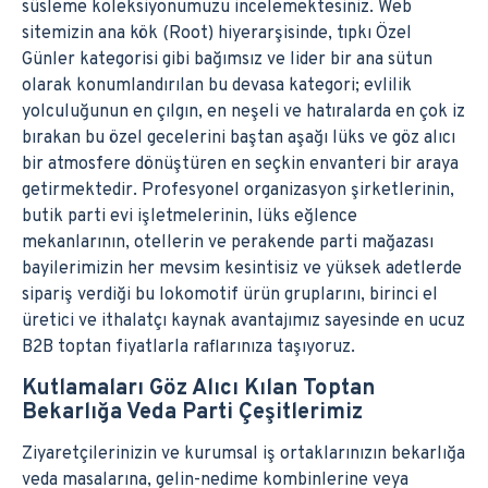
süsleme koleksiyonumuzu incelemektesiniz. Web
sitemizin ana kök (Root) hiyerarşisinde, tıpkı Özel
Günler kategorisi gibi bağımsız ve lider bir ana sütun
olarak konumlandırılan bu devasa kategori; evlilik
yolculuğunun en çılgın, en neşeli ve hatıralarda en çok iz
bırakan bu özel gecelerini baştan aşağı lüks ve göz alıcı
bir atmosfere dönüştüren en seçkin envanteri bir araya
getirmektedir. Profesyonel organizasyon şirketlerinin,
butik parti evi işletmelerinin, lüks eğlence
mekanlarının, otellerin ve perakende parti mağazası
bayilerimizin her mevsim kesintisiz ve yüksek adetlerde
sipariş verdiği bu lokomotif ürün gruplarını, birinci el
üretici ve ithalatçı kaynak avantajımız sayesinde en ucuz
B2B toptan fiyatlarla raflarınıza taşıyoruz.
Kutlamaları Göz Alıcı Kılan Toptan
Bekarlığa Veda Parti Çeşitlerimiz
Ziyaretçilerinizin ve kurumsal iş ortaklarınızın bekarlığa
veda masalarına, gelin-nedime kombinlerine veya