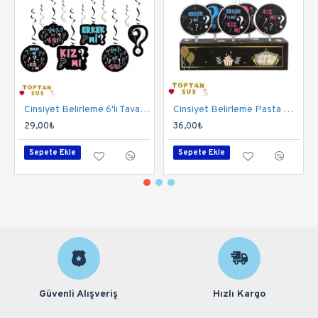
organizasyonları için uygundur.
Pembe ve mavi konsept ürünlerle
uyumlu mudur?
Evet, pembe ve mavi renkli tabak, bardak, balon ve
masa süsleriyle uyumlu şekilde kullanılabilir.
Cinsiyet Belirleme 6'lı Tavan Süs
Cinsiyet Belirleme Pasta Mum 5 Adet
29,00₺
36,00₺
Sepete Ekle
Sepete Ekle
Güvenli Alışveriş
Hızlı Kargo