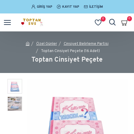
GIRIŞ YAP
KAYIT YAP
İLETIŞIM
0
0
Özel Günler
Cinsiyet Belirleme Partisi
Toptan Cinsiyet Peçete (16 Adet)
Toptan Cinsiyet Peçete