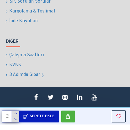
Sık Sorulan Sorular
Kargolama & Teslimat
İade Koşulları
DIĞER
Çalışma Saatleri
KVKK
3 Adımda Sipariş
SEPETE EKLE
Copyright © 2022 Tüm Hakları Saklıdır.
Sepetim
0507 724 65 90
Whatsapp
Konum