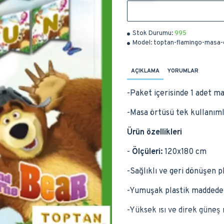
Stok Durumu:
995
Model:
toptan-flamingo-masa-
AÇIKLAMA
YORUMLAR
-Paket içerisinde 1 adet m
-Masa örtüsü tek kullanımlı
Ürün özellikleri
-
Ölçüleri:
120x180 cm
-Sağlıklı ve geri dönüşen 
-Yumuşak plastik maddeden 
-Yüksek ısı ve direk güneş 