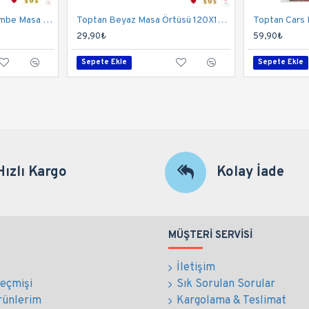
Toptan 1 Yaşındayım Pembe Masa Örtüsü 120x180 Cm
Toptan Beyaz Masa Örtüsü 120X180 Cm
29,90₺
59,90₺
Sepete Ekle
Sepete Ekle
Hızlı Kargo
Kolay İade
MÜŞTERI SERVISI
İletişim
Geçmişi
Sık Sorulan Sorular
rünlerim
Kargolama & Teslimat