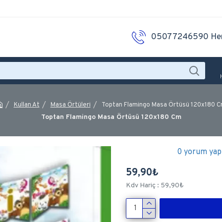
05077246590 He
Kullan At
Masa Örtüleri
Toptan Flamingo Masa Örtüsü 120x180 
Toptan Flamingo Masa Örtüsü 120x180 Cm
0 yorum yapı
59,90₺
Kdv Hariç : 59,90₺