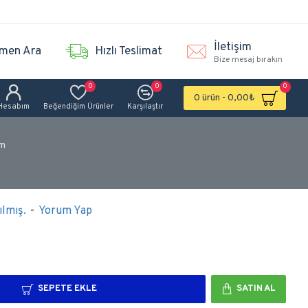
İletişim
men Ara
Hızlı Teslimat
Bize mesaj bırakın
0
0
0
0 ürün - 0,00₺
Hesabım
Beğendiğim Ürünler
Karşılaştır
Cm
lmış.
-
Yorum Yap
SEPETE EKLE
SATIN AL