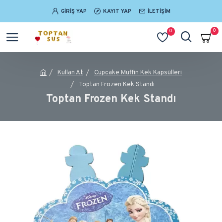
GIRIŞ YAP
KAYIT YAP
İLETIŞIM
0
0
Kullan At
Cupcake Muffin Kek Kapsülleri
Toptan Frozen Kek Standı
Toptan Frozen Kek Standı