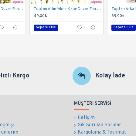
Toptan Altın Kalpli Kapı-Duvar Fon Perdesi
Toptan Altın Yıldız Kapı-Duvar Fon Perdesi
49,00₺
69,90₺
Sepete Ekle
Sepete Ekle
Hızlı Kargo
Kolay İade
MÜŞTERI SERVISI
İletişim
Geçmişi
Sık Sorulan Sorular
rünlerim
Kargolama & Teslimat