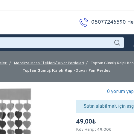
05077246590 He
eleri
Metalize Masa Etekleri/Duvar Perdeleri
Toptan Gümüş Kalpli Kap
Toptan Gümüş Kalpli Kapı-Duvar Fon Perdesi
0 yorum yapı
Satın alabilmek için asg
49,00₺
Kdv Hariç : 49,00₺