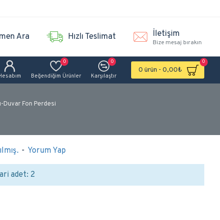
İletişim
men Ara
Hızlı Teslimat
Bize mesaj bırakın
0
0
0
0 ürün - 0,00₺
Hesabım
Beğendiğim Ürünler
Karşılaştır
ı-Duvar Fon Perdesi
lmış.
-
Yorum Yap
ari adet: 2