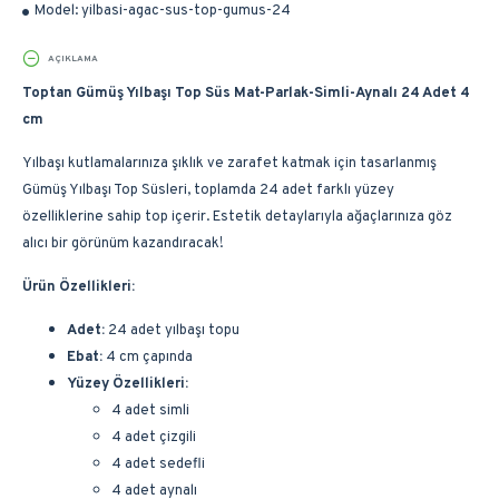
Model:
yilbasi-agac-sus-top-gumus-24
AÇIKLAMA
Toptan Gümüş Yılbaşı Top Süs Mat-Parlak-Simli-Aynalı 24 Adet 4
cm
Yılbaşı kutlamalarınıza şıklık ve zarafet katmak için tasarlanmış
Gümüş Yılbaşı Top Süsleri, toplamda 24 adet farklı yüzey
özelliklerine sahip top içerir. Estetik detaylarıyla ağaçlarınıza göz
alıcı bir görünüm kazandıracak!
Ürün Özellikleri:
Adet:
24 adet yılbaşı topu
Ebat:
4 cm çapında
Yüzey Özellikleri:
4 adet simli
4 adet çizgili
4 adet sedefli
4 adet aynalı