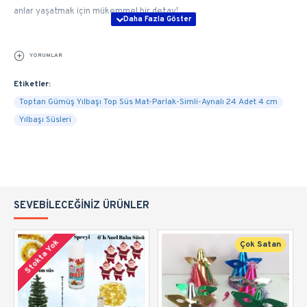
anlar yaşatmak için mükemmel bir detay!
YORUMLAR
Etiketler:
Toptan Gümüş Yılbaşı Top Süs Mat-Parlak-Simli-Aynalı 24 Adet 4 cm
Yılbaşı Süsleri
SEVEBILECEĞINIZ ÜRÜNLER
Stokta Yok
Çok Satan