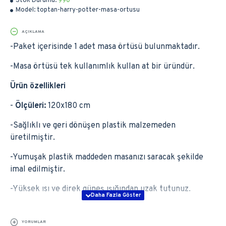
Stok Durumu:
990
Model:
toptan-harry-potter-masa-ortusu
AÇIKLAMA
-Paket içerisinde 1 adet masa örtüsü bulunmaktadır.
-Masa örtüsü tek kullanımlık kullan at bir üründür.
Ürün özellikleri
-
Ölçüleri:
120x180 cm
-Sağlıklı ve geri dönüşen plastik malzemeden
üretilmiştir.
-Yumuşak plastik maddeden masanızı saracak şekilde
imal edilmiştir.
-Yüksek ısı ve direk güneş ışığından uzak tutunuz.
YORUMLAR