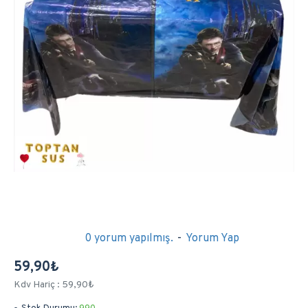
0 yorum yapılmış.
-
Yorum Yap
59,90₺
Kdv Hariç : 59,90₺