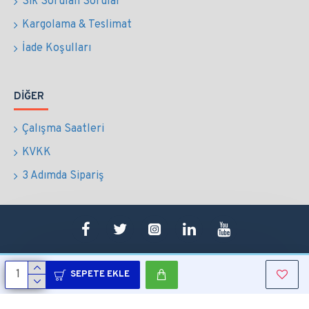
Sık Sorulan Sorular
Kargolama & Teslimat
İade Koşulları
DIĞER
Çalışma Saatleri
KVKK
3 Adımda Sipariş
SEPETE EKLE
Copyright © 2022 Tüm Hakları Saklıdır.
Sepetim
0507 724 65 90
Whatsapp
Konum