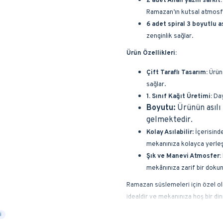
2 adet Allah yazılı sarkıt:
Ramazan’ın kutsal atmosfe
6 adet spiral 3 boyutlu a
zenginlik sağlar.
Ürün Özellikleri:
Çift Taraflı Tasarım:
Ürün,
sağlar.
1. Sınıf Kağıt Üretimi:
Daya
Boyutu:
Ürünün asılı 
gelmektedir.
Kolay Asılabilir
: İçerisind
mekanınıza kolayca yerleşti
Şık ve Manevi Atmosfer:
mekânınıza zarif bir dokunu
Ramazan süslemeleri için özel ol
idealdir ve mekanınıza hoş bir di
i