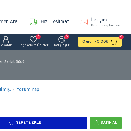
İletişim
men Ara
Hızlı Teslimat
Bize mesaj bırakın
0
0
0
0 ürün - 0,00₺
Hesabım
Beğendiğim Ürünler
Karşılaştır
an Sarkıt Süsü
lmış.
-
Yorum Yap
SEPETE EKLE
SATIN AL