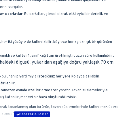
Allah’ın isminin yer aldığı sarkıtlar, manevi anlamı güçlendirir ve
rini vurgular.
sma sarkıtlar:
Bu sarkıtlar, görsel olarak etkileyici bir derinlik ve
 her iki yüzüyle de kullanılabilir, böylece her açıdan şık bir görünüm
nıklı ve kaliteli 1. sınıf kağıttan üretilmiştir, uzun süre kullanılabilir.
haldeki ölçüsü, yukarıdan aşağıya doğru yaklaşık 70 cm
e bulunan ip yardımıyla istediğiniz her yere kolayca asılabilir,
rilebilir.
Ramazan ayında özel bir atmosfer yaratır. Tavan süslemeleriyle
ş katabilir, manevi bir hava oluşturabilirsiniz.
arak tasarlanmış olan bu ürün, tavan süslemelerinde kullanılmak üzere
ni atmosfer katar.