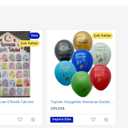
Yeni
Çok Satan
Çok Satan
an Etkinlik Takvimi
Toptan Hoşgeldin Ramazan Baskılı Balon 100 Adet
299,00₺
Sepete Ekle