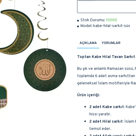
Stok Durumu:
10000
Model:
kabe-hilal-sarkit-süs
AÇIKLAMA
YORUMLAR
Toptan Kabe Hilal Tavan Sarkıt
Bu şık ve anlamlı Ramazan süsü, 
toplamda 6 adet asma sarkıttan ol
geleneksel İslam motifleriyle Ra
Ürün içeriği:
2 adet Kabe sarkıt:
Kabe'n
hissi yaratır.
2 adet Hilal sarkıt:
İslam 
temsil eder.