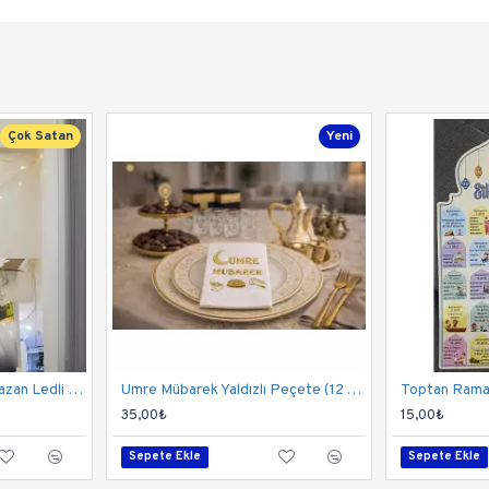
Çok Satan
Yeni
Toptan Hoş Geldin Ramazan Ledli Ekonomik Seti
Umre Mübarek Yaldızlı Peçete (12 Adet) - Toptan
Toptan Ramaz
35,00₺
15,00₺
Sepete Ekle
Sepete Ekle