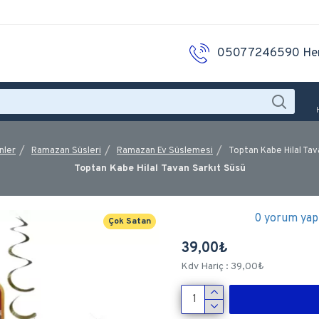
05077246590 He
nler
Ramazan Süsleri
Ramazan Ev Süslemesi
Toptan Kabe Hilal Tav
Toptan Kabe Hilal Tavan Sarkıt Süsü
0 yorum yapı
Çok Satan
39,00₺
Kdv Hariç : 39,00₺