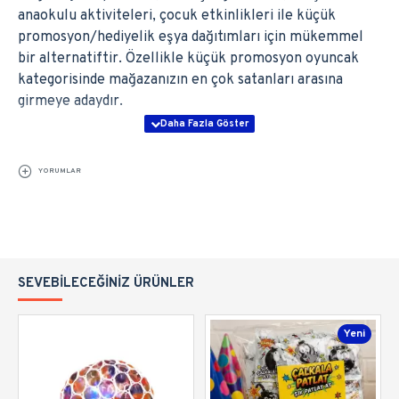
anaokulu aktiviteleri, çocuk etkinlikleri ile küçük
promosyon/hediyelik eşya dağıtımları için mükemmel
bir alternatiftir. Özellikle küçük promosyon oyuncak
kategorisinde mağazanızın en çok satanları arasına
girmeye adaydır.
Sıkça Sorulan Sorular
YORUMLAR
1. Bir paket içerisinde toplam kaç adet kanarya düdük
bulunmaktadır?
Özel vakumlu stand paketi içerisinde toplam 35 adet
karışık renkli kanarya düdük oyuncak yer almaktadır.
SEVEBILECEĞINIZ ÜRÜNLER
2. Ürünler paket içerisinde tek bir renkte mi geliyor?
Hayır, paket içerisinde çocukların ilgisini çekecek
Yeni
şekilde turuncu, mavi, yeşil ve pembe gibi farklı canlı
renkler karışık (asorti) olarak bulunmaktadır.