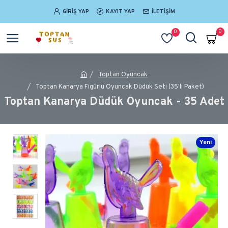
GIRIŞ YAP
KAYIT YAP
İLETIŞIM
0
0
Toptan Oyuncak
Toptan Kanarya Figürlü Oyuncak Düdük Seti (35'li Paket)
Toptan Kanarya Düdük Oyuncak - 35 Adet
Yeni