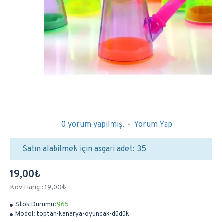
0 yorum yapılmış.
-
Yorum Yap
Satın alabilmek için asgari adet: 35
19,00₺
Kdv Hariç : 19,00₺
Stok Durumu:
965
Model:
toptan-kanarya-oyuncak-düdük