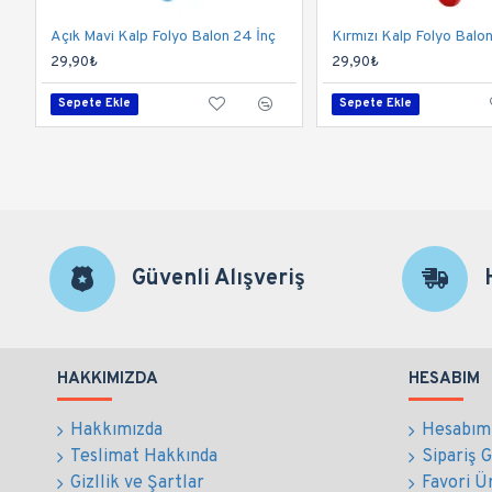
Açık Mavi Kalp Folyo Balon 24 İnç
Kırmızı Kalp Folyo Balo
29,90₺
29,90₺
Sepete Ekle
Sepete Ekle
Güvenli Alışveriş
HAKKIMIZDA
HESABIM
Hakkımızda
Hesabım
Teslimat Hakkında
Sipariş 
Gizllik ve Şartlar
Favori Ü