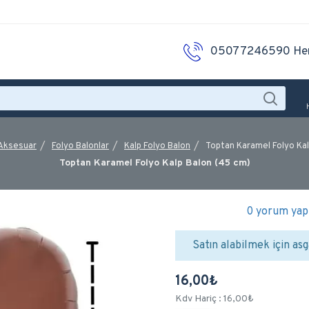
05077246590 He
 Aksesuar
Folyo Balonlar
Kalp Folyo Balon
Toptan Karamel Folyo Kal
Toptan Karamel Folyo Kalp Balon (45 cm)
0 yorum yapı
Satın alabilmek için asg
16,00₺
Kdv Hariç : 16,00₺