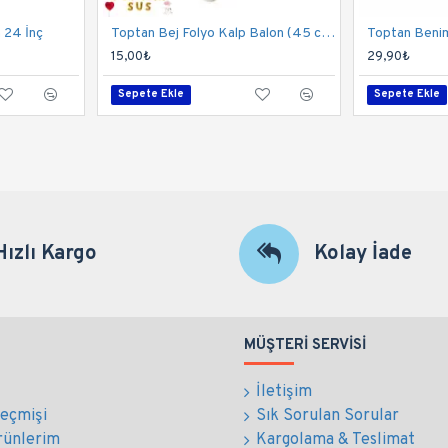
n 24 İnç
Toptan Bej Folyo Kalp Balon (45 cm)
15,00₺
29,90₺
Sepete Ekle
Sepete Ekle
Hızlı Kargo
Kolay İade
MÜŞTERI SERVISI
İletişim
Geçmişi
Sık Sorulan Sorular
rünlerim
Kargolama & Teslimat