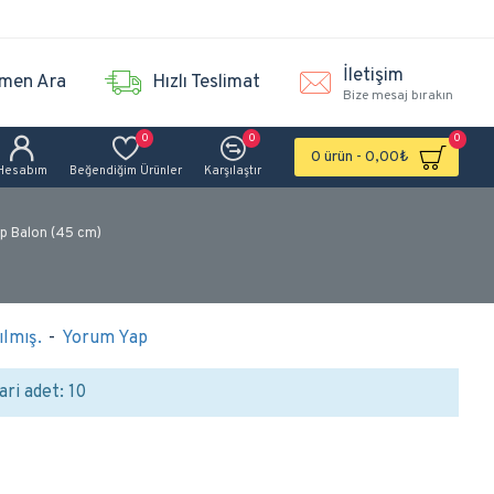
İletişim
men Ara
Hızlı Teslimat
Bize mesaj bırakın
0
0
0
0 ürün - 0,00₺
Hesabım
Beğendiğim Ürünler
Karşılaştır
p Balon (45 cm)
lmış.
-
Yorum Yap
ari adet: 10