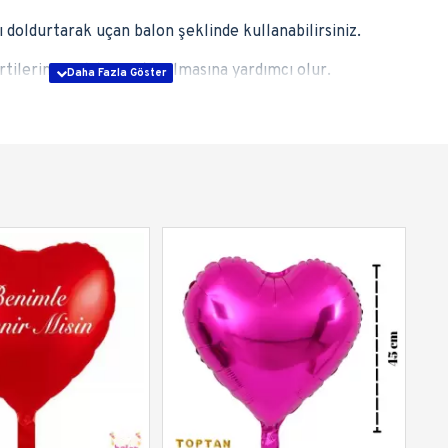
 doldurtarak uçan balon şeklinde kullanabilirsiniz.
lerinizin daha renkli olmasına yardımcı olur.