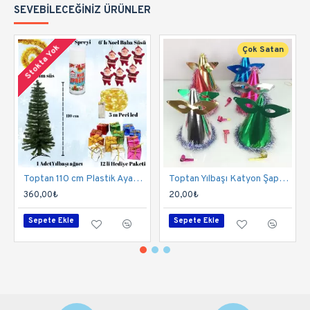
SEVEBILECEĞINIZ ÜRÜNLER
Stokta Yok
Çok Satan
Toptan 110 cm Plastik Ayaklı Yılbaşı Çam Ağacı Seti
Toptan Yılbaşı Katyon Şapka Seti 200 Adet
360,00₺
20,00₺
Sepete Ekle
Sepete Ekle