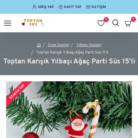
GIRIŞ YAP
KAYIT YAP
İLETIŞIM
0
0
Özel Günler
Yılbaşı Süsleri
Toptan Karışık Yılbaşı Ağaç Parti Süs 11’li
Toptan Karışık Yılbaşı Ağaç Parti Süs 15’li
Stokta Yok